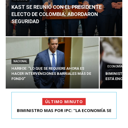
KAST SE REUNIÓ CON EL PRESIDENTE
ELECTO DE COLOMBIA: ABORDARON
SEGURIDAD
NACIONAL
ECONOMÍA
HARBOE: “LO QUE SE REQUIERE AHORA ES
HACER INTERVENCIONES BARRIALES MÁS DE
BIMINISTRO
FONDO”
ESTÁ ENCAU
ÚLTIMO MINUTO
BIMINISTRO MAS POR IPC: “LA ECONOMÍA SE
KAST SE REUNIÓ CON EL PRESIDENTE ELECTO DE
ESTÁ ENC...
COLOMBIA: A...