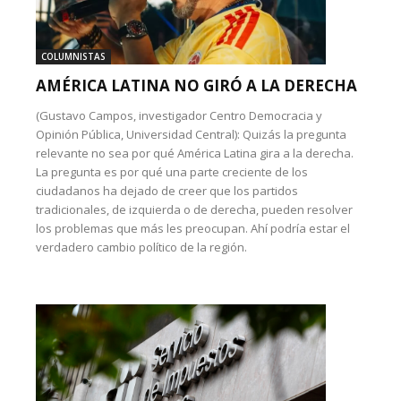
COLUMNISTAS
AMÉRICA LATINA NO GIRÓ A LA DERECHA
(Gustavo Campos, investigador Centro Democracia y
Opinión Pública, Universidad Central): Quizás la pregunta
relevante no sea por qué América Latina gira a la derecha.
La pregunta es por qué una parte creciente de los
ciudadanos ha dejado de creer que los partidos
tradicionales, de izquierda o de derecha, pueden resolver
los problemas que más les preocupan. Ahí podría estar el
verdadero cambio político de la región.