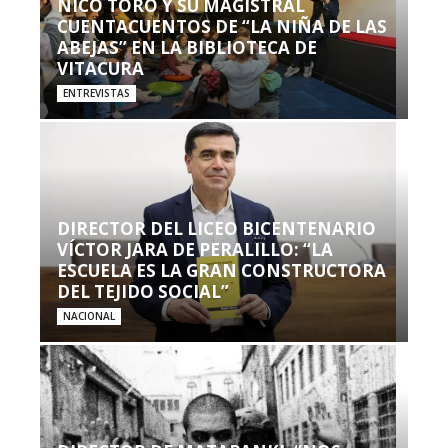
NICO TORO Y SU MAGISTRAL
CUENTACUENTOS DE “LA NIÑA DE LAS
ABEJAS” EN LA BIBLIOTECA DE
VITACURA
ENTREVISTAS
DIRECTOR DEL LICEO BICENTENARIO
VÍCTOR JARA DE PERALILLO: “LA
ESCUELA ES LA GRAN CONSTRUCTORA
DEL TEJIDO SOCIAL”
NACIONAL