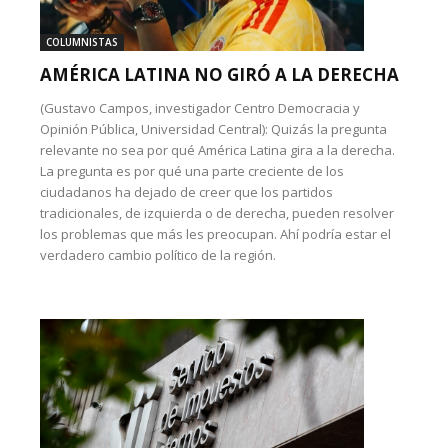
COLUMNISTAS
AMÉRICA LATINA NO GIRÓ A LA DERECHA
(Gustavo Campos, investigador Centro Democracia y
Opinión Pública, Universidad Central): Quizás la pregunta
relevante no sea por qué América Latina gira a la derecha.
La pregunta es por qué una parte creciente de los
ciudadanos ha dejado de creer que los partidos
tradicionales, de izquierda o de derecha, pueden resolver
los problemas que más les preocupan. Ahí podría estar el
verdadero cambio político de la región.