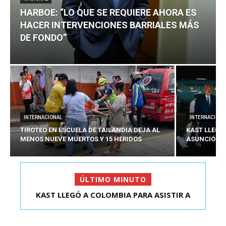
HARBOE: “LO QUE SE REQUIERE AHORA ES
HACER INTERVENCIONES BARRIALES MÁS
DE FONDO”
INTERNACIONAL
INTERNACIONA
TIROTEO EN ESCUELA DE TAILANDIA DEJA AL
KAST LLEGÓ
MENOS NUEVE MUERTOS Y 15 HERIDOS
ASUNCIÓN D
ÚLTIMO MINUTO
HARBOE: “LO QUE SE REQUIERE AHORA ES HACER
KAST LLEGÓ A COLOMBIA PARA ASISTIR A
ASUNCIÓN DE ABELA...
INTER...