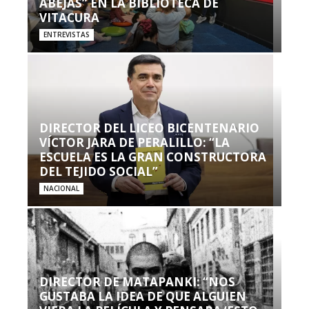
ABEJAS” EN LA BIBLIOTECA DE
VITACURA
ENTREVISTAS
DIRECTOR DEL LICEO BICENTENARIO
VÍCTOR JARA DE PERALILLO: “LA
ESCUELA ES LA GRAN CONSTRUCTORA
DEL TEJIDO SOCIAL”
NACIONAL
DIRECTOR DE MATAPANKI: “NOS
GUSTABA LA IDEA DE QUE ALGUIEN