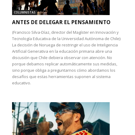
COLUMNISTAS
ANTES DE DELEGAR EL PENSAMIENTO
(Francisco Silva-Díaz, director del Magíster en Innovación y
Tecnología Educativa de la Universidad Autónoma de Chile):
La decisión de Noruega de restringir el uso de Inteligencia
Artificial Generativa en la educación primaria abre una
discusión que Chile debiera observar con atención. No
porque debamos replicar automáticamente sus medidas,
sino porque obliga a preguntarnos cómo abordamos los
desafíos que estas herramientas suponen al sistema
educativo.