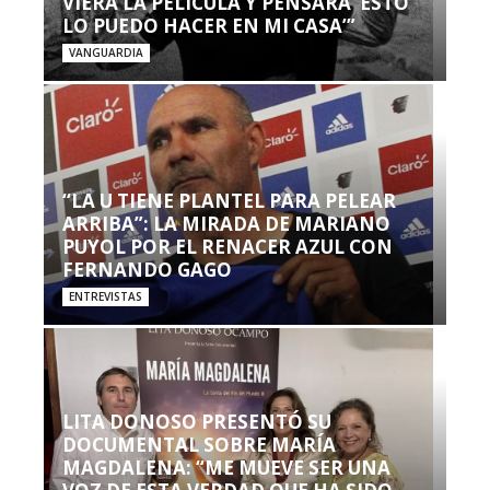
VIERA LA PELÍCULA Y PENSARA ‘ESTO
LO PUEDO HACER EN MI CASA’”
VANGUARDIA
“LA U TIENE PLANTEL PARA PELEAR
ARRIBA”: LA MIRADA DE MARIANO
PUYOL POR EL RENACER AZUL CON
FERNANDO GAGO
ENTREVISTAS
LITA DONOSO PRESENTÓ SU
DOCUMENTAL SOBRE MARÍA
MAGDALENA: “ME MUEVE SER UNA