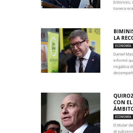
Entonces, 
tuviera era
BIMINI
LA REC
ECONOMÍA
Daniel Mas
informó qu
negativa d
desempeño 
QUIROZ
CON EL
ÁMBITO
ECONOMÍA
El titular
al subsecr