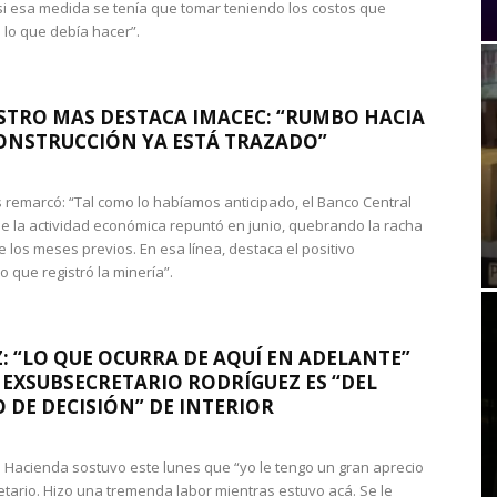
si esa medida se tenía que tomar teniendo los costos que
 lo que debía hacer”.
STRO MAS DESTACA IMACEC: “RUMBO HACIA
ONSTRUCCIÓN YA ESTÁ TRAZADO”
 remarcó: “Tal como lo habíamos anticipado, el Banco Central
e la actividad económica repuntó en junio, quebrando la racha
e los meses previos. En esa línea, destaca el positivo
que registró la minería”.
: “LO QUE OCURRA DE AQUÍ EN ADELANTE”
 EXSUBSECRETARIO RODRÍGUEZ ES “DEL
 DE DECISIÓN” DE INTERIOR
 de Hacienda sostuvo este lunes que “yo le tengo un gran aprecio
etario. Hizo una tremenda labor mientras estuvo acá. Se le