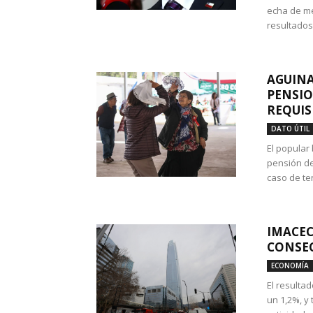
echa de me
resultados
AGUINA
PENSIO
REQUIS
DATO ÚTIL
El popular
pensión de
caso de te
IMACEC
CONSEC
ECONOMÍA
El resulta
un 1,2%, y