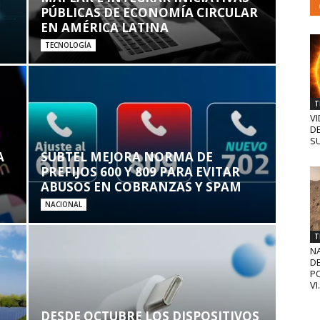
PÚBLICAS DE ECONOMÍA CIRCULAR
EN AMÉRICA LATINA
TECNOLOGÍA
T
VI
D
SU
A
SUBTEL MEJORA NORMA DE
PREFIJOS 600 Y 809 PARA EVITAR
ABUSOS EN COBRANZAS Y SPAM
NACIONAL
T
N
D
PO
VI.
DESDE OCTUBRE LOS DISPOSITIVOS