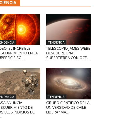
CIENCIA
ENDENCIA
TENDENCIA
DEO: EL INCREÍBLE
TELESCOPIO JAMES WEBB
ESCUBRIMIENTO EN LA
DESCUBRE UNA
PERFICIE SO...
SUPERTIERRA CON OCÉ...
ENDENCIA
TENDENCIA
ASA ANUNCIA
GRUPO CIENTÍFICO DE LA
ESCUBRIMIENTO DE
UNIVERSIDAD DE CHILE
SIBLES INDICIOS DE
LIDERA “MA...
..