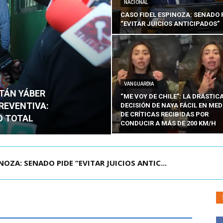
NACIONAL
CASO FIDEL ESPINOZA: SENADO 
“EVITAR JUICIOS ANTICIPADOS”
VANGUARDIA
ITÁN YÁBER
“ME VOY DE CHILE”: LA DRÁSTIC
PREVENTIVA:
DECISIÓN DE NAYA FÁCIL EN MED
DE CRÍTICAS RECIBIDAS POR
O TOTAL
CONDUCIR A MÁS DE 200 KM/H
ÁMITE Y DECLARA ADMISIBLES LOS TRES REQU...