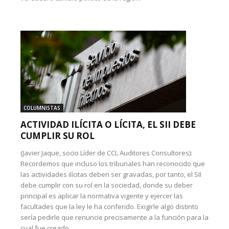
COLUMNISTAS
ACTIVIDAD ILÍCITA O LÍCITA, EL SII DEBE
CUMPLIR SU ROL
(Javier Jaque, socio Líder de CCL Auditores Consultores):
Recordemos que incluso los tribunales han reconocido que
las actividades ilícitas deben ser gravadas, por tanto, el SII
debe cumplir con su rol en la sociedad, donde su deber
principal es aplicar la normativa vigente y ejercer las
facultades que la ley le ha conferido. Exigirle algo distinto
sería pedirle que renuncie precisamente a la función para la
cual fue creado.