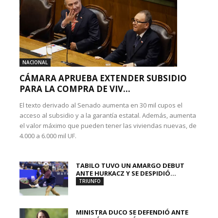
NACIONAL
CÁMARA APRUEBA EXTENDER SUBSIDIO
PARA LA COMPRA DE VIV...
El texto derivado al Senado aumenta en 30 mil cupos el
acceso al subsidio y a la garantía estatal. Además, aumenta
el valor máximo que pueden tener las viviendas nuevas, de
4.000 a 6.000 mil UF.
TABILO TUVO UN AMARGO DEBUT
ANTE HURKACZ Y SE DESPIDIÓ...
TRIUNFO
MINISTRA DUCO SE DEFENDIÓ ANTE