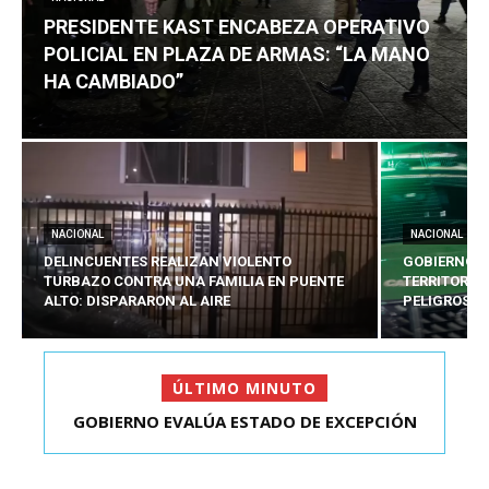
PRESIDENTE KAST ENCABEZA OPERATIVO
POLICIAL EN PLAZA DE ARMAS: “LA MANO
HA CAMBIADO”
NACIONAL
NACIONAL
DELINCUENTES REALIZAN VIOLENTO
GOBIERNO E
TURBAZO CONTRA UNA FAMILIA EN PUENTE
TERRITORIA
ALTO: DISPARARON AL AIRE
PELIGROSO
ÚLTIMO MINUTO
PRESIDENTE KAST ENCABEZA OPERATIVO
POLICIAL EN PLAZA D...