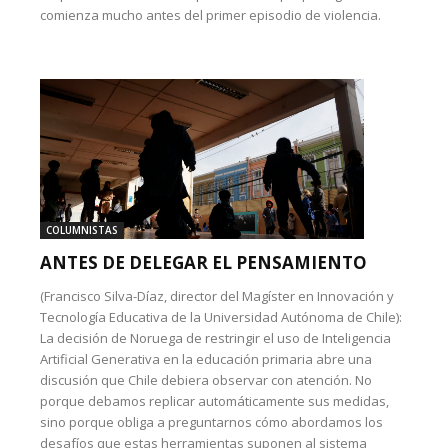
comienza mucho antes del primer episodio de violencia.
COLUMNISTAS
ANTES DE DELEGAR EL PENSAMIENTO
(Francisco Silva-Díaz, director del Magíster en Innovación y
Tecnología Educativa de la Universidad Autónoma de Chile):
La decisión de Noruega de restringir el uso de Inteligencia
Artificial Generativa en la educación primaria abre una
discusión que Chile debiera observar con atención. No
porque debamos replicar automáticamente sus medidas,
sino porque obliga a preguntarnos cómo abordamos los
desafíos que estas herramientas suponen al sistema