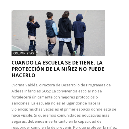
COLUMNISTAS
CUANDO LA ESCUELA SE DETIENE, LA
PROTECCIÓN DE LA NIÑEZ NO PUEDE
HACERLO
(Norma Valdés, directora de Desarrollo de Programas de
Aldeas Infantiles SOS): La convivencia escolar no se
fortalecerá únicamente con mejores protocolos o
sanciones. La escuela no es el lugar donde nace la
violencia; muchas veces es el primer espacio donde esta se
hace visible. Si queremos comunidades educativas más
seguras, debemos invertir tanto en la capacidad de
responder como en la de prevenir. Porque proteger la niñez