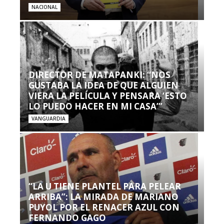
NACIONAL
DIRECTOR DE MATAPANKI: “NOS
GUSTABA LA IDEA DE QUE ALGUIEN
VIERA LA PELÍCULA Y PENSARA ‘ESTO
LO PUEDO HACER EN MI CASA’”
VANGUARDIA
“LA U TIENE PLANTEL PARA PELEAR
ARRIBA”: LA MIRADA DE MARIANO
PUYOL POR EL RENACER AZUL CON
FERNANDO GAGO