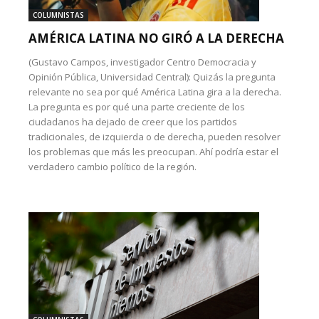
COLUMNISTAS
AMÉRICA LATINA NO GIRÓ A LA DERECHA
(Gustavo Campos, investigador Centro Democracia y
Opinión Pública, Universidad Central): Quizás la pregunta
relevante no sea por qué América Latina gira a la derecha.
La pregunta es por qué una parte creciente de los
ciudadanos ha dejado de creer que los partidos
tradicionales, de izquierda o de derecha, pueden resolver
los problemas que más les preocupan. Ahí podría estar el
verdadero cambio político de la región.