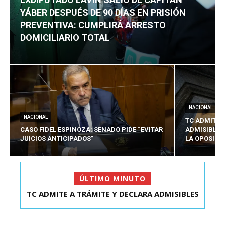
YÁBER DESPUÉS DE 90 DÍAS EN PRISIÓN
PREVENTIVA: CUMPLIRÁ ARRESTO
DOMICILIARIO TOTAL
NACIONAL
NACIONAL
TC ADMITE 
CASO FIDEL ESPINOZA: SENADO PIDE “EVITAR
ADMISIBLES
JUICIOS ANTICIPADOS”
LA OPOSICI
ÚLTIMO MINUTO
TC ADMITE A TRÁMITE Y DECLARA ADMISIBLES
EXDIPUTADO LAVÍN SALIÓ DE CAPITÁN YÁBER
LOS TRES REQU...
DESPUÉS DE 90 ...