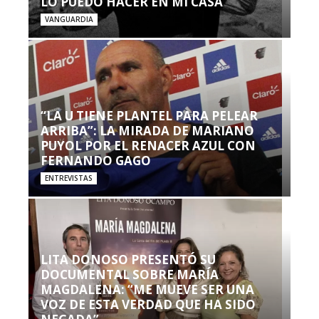
LO PUEDO HACER EN MI CASA’”
VANGUARDIA
“LA U TIENE PLANTEL PARA PELEAR
ARRIBA”: LA MIRADA DE MARIANO
PUYOL POR EL RENACER AZUL CON
FERNANDO GAGO
ENTREVISTAS
LITA DONOSO PRESENTÓ SU
DOCUMENTAL SOBRE MARÍA
MAGDALENA: “ME MUEVE SER UNA
VOZ DE ESTA VERDAD QUE HA SIDO