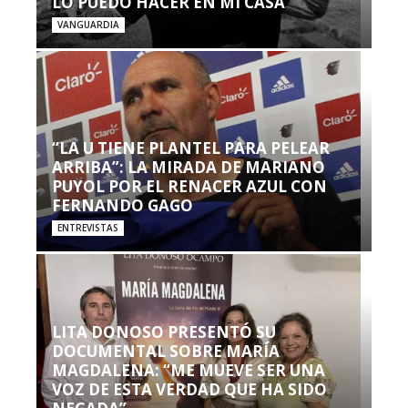
LO PUEDO HACER EN MI CASA’”
VANGUARDIA
“LA U TIENE PLANTEL PARA PELEAR
ARRIBA”: LA MIRADA DE MARIANO
PUYOL POR EL RENACER AZUL CON
FERNANDO GAGO
ENTREVISTAS
LITA DONOSO PRESENTÓ SU
DOCUMENTAL SOBRE MARÍA
MAGDALENA: “ME MUEVE SER UNA
VOZ DE ESTA VERDAD QUE HA SIDO