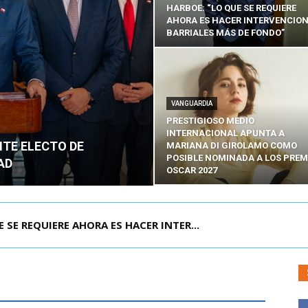
HARBOE: “LO QUE SE REQUIERE
AHORA ES HACER INTERVENCIO
BARRIALES MÁS DE FONDO”
VANGUARDIA
PRESTIGIOSO MEDIO
INTERNACIONAL APUNTA A
NTE ELECTO DE
MARIANA DI GIROLAMO COMO
POSIBLE NOMINADA A LOS PREM
AD
OSCAR 2027
POR IPC: “LA ECONOMÍA SE ESTÁ ENC...