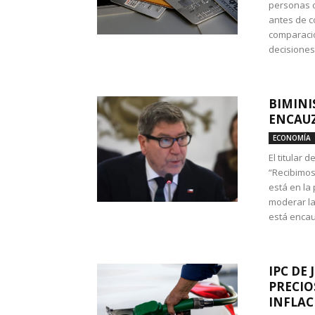
personas c
antes de co
comparació
decisione
BIMINI
ENCAUZ
ECONOMÍA
El titular 
“Recibimos
está en la
moderar la
está encau
IPC DE 
PRECIO
INFLAC