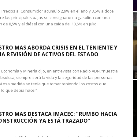
de Precios al Consumidor acumuló 2,9% en el año y 3,5% a doce
re las principales bajas se consignaron la gasolina con una
 de 8,5% y el diésel con una caída del 13,5% en julio.
STRO MAS ABORDA CRISIS EN EL TENIENTE Y
A REVISIÓN DE ACTIVOS DEL ESTADO
de Economía y Minería dijo, en entrevista con Radio ADN, “nuestra
absoluta, siempre será la vida y la seguridad de las personas.
si esa medida se tenía que tomar teniendo los costos que
 lo que debía hacer”.
STRO MAS DESTACA IMACEC: “RUMBO HACIA
ONSTRUCCIÓN YA ESTÁ TRAZADO”