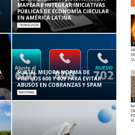
MAPEAR E INTEGRAR INICIATIVAS
PÚBLICAS DE ECONOMÍA CIRCULAR
EN AMÉRICA LATINA
TECNOLOGÍA
T
VI
D
SU
A
SUBTEL MEJORA NORMA DE
PREFIJOS 600 Y 809 PARA EVITAR
ABUSOS EN COBRANZAS Y SPAM
NACIONAL
T
N
D
PO
VI.