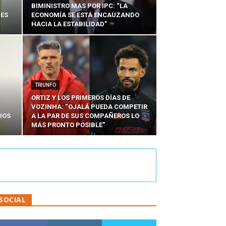
BIMINISTRO MAS POR IPC: “LA
NES
ECONOMÍA SE ESTÁ ENCAUZANDO
HACIA LA ESTABILIDAD”
TRIUNFO
ORTIZ Y LOS PRIMEROS DÍAS DE
VOZINHA: “OJALÁ PUEDA COMPETIR
IOS
A LA PAR DE SUS COMPAÑEROS LO
MÁS PRONTO POSIBLE”
SOCIAL