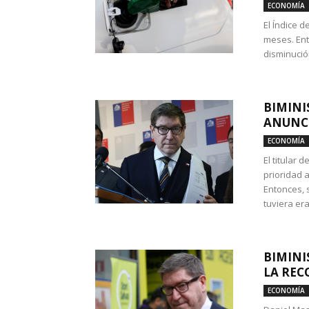
ECONOMÍA
El Índice 
meses. Ent
disminución
BIMINI
ANUNCI
ECONOMÍA
El titular 
prioridad 
Entonces, 
tuviera era
BIMINI
LA REC
ECONOMÍA