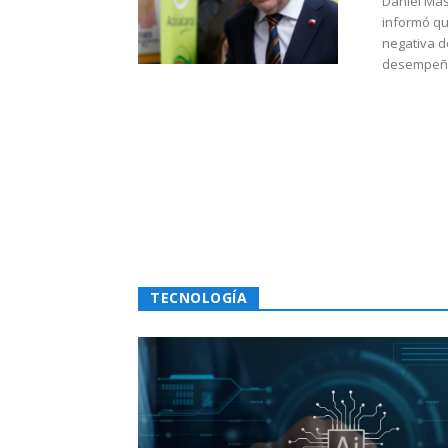
Daniel Mas
informó qu
negativa d
desempeño 
TECNOLOGÍA