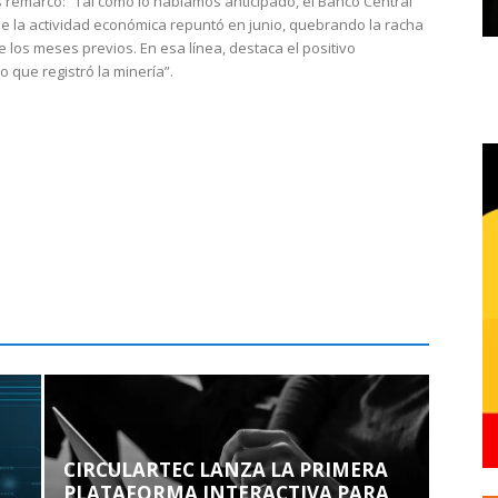
 remarcó: “Tal como lo habíamos anticipado, el Banco Central
e la actividad económica repuntó en junio, quebrando la racha
e los meses previos. En esa línea, destaca el positivo
que registró la minería”.
CIRCULARTEC LANZA LA PRIMERA
PLATAFORMA INTERACTIVA PARA