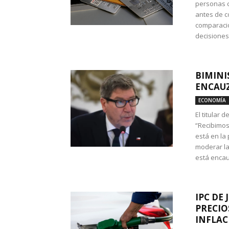
personas c
antes de co
comparació
decisione
BIMINI
ENCAUZ
ECONOMÍA
El titular 
“Recibimos
está en la
moderar la
está encau
IPC DE 
PRECIO
INFLAC