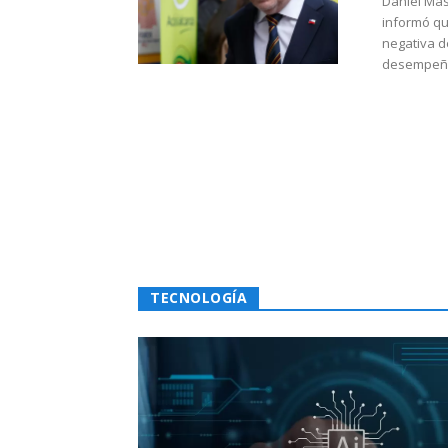
Daniel Mas
informó qu
negativa d
desempeño 
TECNOLOGÍA