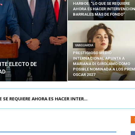
HARBOE: “LO QUE SE REQUIERE
AHORA ES HACER INTERVENCIO
BARRIALES MÁS DE FONDO”
VANGUARDIA
PRESTIGIOSO MEDIO
INTERNACIONAL APUNTA A
NTE ELECTO DE
MARIANA DI GIROLAMO COMO
POSIBLE NOMINADA A LOS PREM
AD
OSCAR 2027
POR IPC: “LA ECONOMÍA SE ESTÁ ENC...