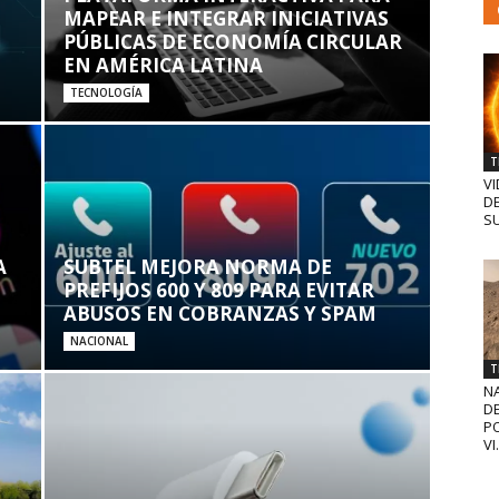
MAPEAR E INTEGRAR INICIATIVAS
PÚBLICAS DE ECONOMÍA CIRCULAR
EN AMÉRICA LATINA
TECNOLOGÍA
T
VI
D
SU
A
SUBTEL MEJORA NORMA DE
PREFIJOS 600 Y 809 PARA EVITAR
ABUSOS EN COBRANZAS Y SPAM
NACIONAL
T
N
D
PO
VI.