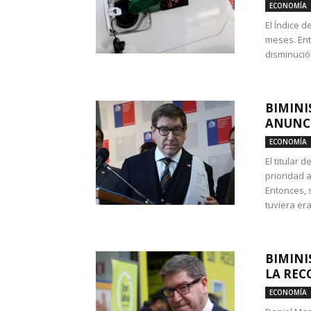
ECONOMÍA
El Índice 
meses. Ent
disminución
BIMINI
ANUNCI
ECONOMÍA
El titular 
prioridad 
Entonces, 
tuviera era
BIMINI
LA REC
ECONOMÍA