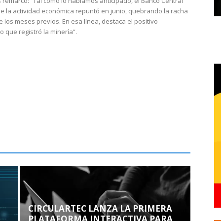
 remarcó: “Tal como lo habíamos anticipado, el Banco Central
e la actividad económica repuntó en junio, quebrando la racha
e los meses previos. En esa línea, destaca el positivo
que registró la minería”.
CIRCULARTEC LANZA LA PRIMERA
PLATAFORMA INTERACTIVA PARA