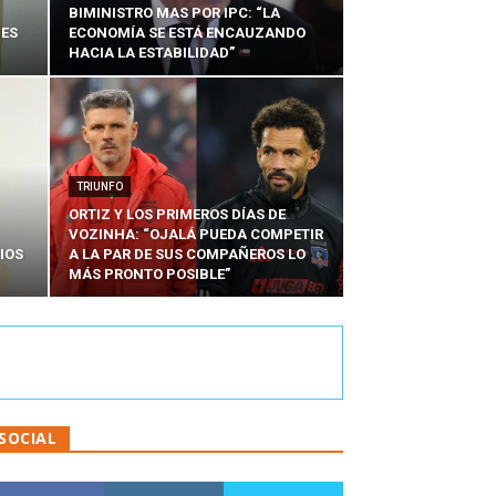
BIMINISTRO MAS POR IPC: “LA
NES
ECONOMÍA SE ESTÁ ENCAUZANDO
HACIA LA ESTABILIDAD”
TRIUNFO
ORTIZ Y LOS PRIMEROS DÍAS DE
VOZINHA: “OJALÁ PUEDA COMPETIR
IOS
A LA PAR DE SUS COMPAÑEROS LO
MÁS PRONTO POSIBLE”
SOCIAL