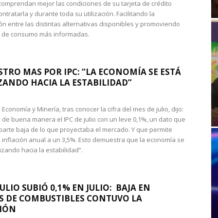
omprendan mejor las condiciones de su tarjeta de crédito
ntratarla y durante toda su utilización. Facilitando la
n entre las distintas alternativas disponibles y promoviendo
s de consumo más informadas.
STRO MAS POR IPC: “LA ECONOMÍA SE ESTÁ
ANDO HACIA LA ESTABILIDAD”
de Economía y Minería, tras conocer la cifra del mes de julio, dijo:
 de buena manera el IPC de julio con un leve 0,1%, un dato que
 parte baja de lo que proyectaba el mercado. Y que permite
 inflación anual a un 3,5%. Esto demuestra que la economía se
zando hacia la estabilidad”.
JULIO SUBIÓ 0,1% EN JULIO: BAJA EN
S DE COMBUSTIBLES CONTUVO LA
IÓN