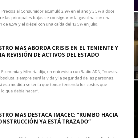
de Precios al Consumidor acumuló 2,9% en el año y 3,5% a doce
re las principales bajas se consignaron la gasolina con una
 de 8,5% y el diésel con una caída del 13,5% en julio.
STRO MAS ABORDA CRISIS EN EL TENIENTE Y
A REVISIÓN DE ACTIVOS DEL ESTADO
de Economía y Minería dijo, en entrevista con Radio ADN, “nuestra
absoluta, siempre será la vida y la seguridad de las personas.
si esa medida se tenía que tomar teniendo los costos que
 lo que debía hacer”.
STRO MAS DESTACA IMACEC: “RUMBO HACIA
ONSTRUCCIÓN YA ESTÁ TRAZADO”