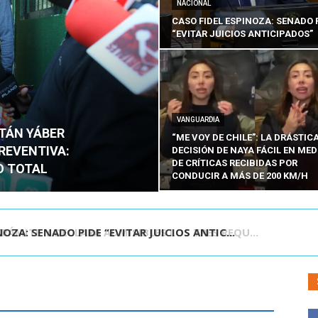
NACIONAL
CASO FIDEL ESPINOZA: SENADO 
“EVITAR JUICIOS ANTICIPADOS”
VANGUARDIA
ITÁN YÁBER
“ME VOY DE CHILE”: LA DRÁSTIC
PREVENTIVA:
DECISIÓN DE NAYA FÁCIL EN MED
DE CRÍTICAS RECIBIDAS POR
O TOTAL
CONDUCIR A MÁS DE 200 KM/H
ÁMITE Y DECLARA ADMISIBLES LOS TRES REQU...