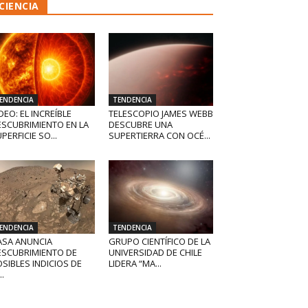
CIENCIA
ENDENCIA
TENDENCIA
DEO: EL INCREÍBLE
TELESCOPIO JAMES WEBB
ESCUBRIMIENTO EN LA
DESCUBRE UNA
PERFICIE SO...
SUPERTIERRA CON OCÉ...
ENDENCIA
TENDENCIA
ASA ANUNCIA
GRUPO CIENTÍFICO DE LA
ESCUBRIMIENTO DE
UNIVERSIDAD DE CHILE
SIBLES INDICIOS DE
LIDERA “MA...
..