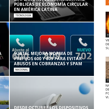
PÚBLICAS DE ECONOMÍA CIRCULAR
EN AMÉRICA LATINA
TECNOLOGÍA
T
VI
D
SU
A
SUBTEL MEJORA NORMA DE
PREFIJOS 600 Y 809 PARA EVITAR
ABUSOS EN COBRANZAS Y SPAM
NACIONAL
T
N
D
PO
VI.
DESDE OCTUBRE LOS DISPOSITIVOS