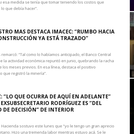
si esa medida se tenía que tomar teniendo los costos que
 lo que debía hacer”.
STRO MAS DESTACA IMACEC: “RUMBO HACIA
ONSTRUCCIÓN YA ESTÁ TRAZADO”
 remarcó: “Tal como lo habíamos anticipado, el Banco Central
e la actividad económica repuntó en junio, quebrando la racha
e los meses previos. En esa línea, destaca el positivo
que registró la minería”.
: “LO QUE OCURRA DE AQUÍ EN ADELANTE”
 EXSUBSECRETARIO RODRÍGUEZ ES “DEL
 DE DECISIÓN” DE INTERIOR
 de Hacienda sostuvo este lunes que “yo le tengo un gran aprecio
etario. Hizo una tremenda labor mientras estuvo acá. Se le