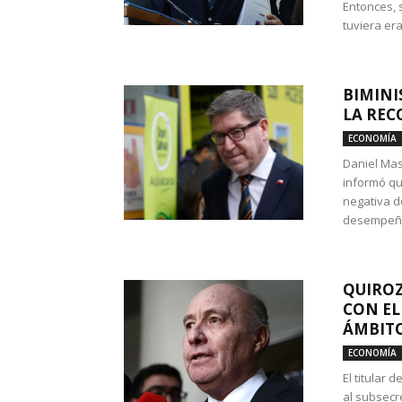
Entonces, 
tuviera era
BIMINI
LA REC
ECONOMÍA
Daniel Mas
informó qu
negativa d
desempeño 
QUIROZ
CON EL
ÁMBITO
ECONOMÍA
El titular
al subsecr