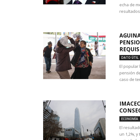
echa de me
resultados
AGUINA
PENSIO
REQUIS
DATO ÚTIL
El popular
pensión de
caso de te
IMACEC
CONSEC
ECONOMÍA
El resulta
un 1,2%, y