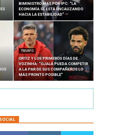
BIMINISTRO MAS POR IPC: “LA
NES
ECONOMÍA SE ESTÁ ENCAUZANDO
HACIA LA ESTABILIDAD”
TRIUNFO
ORTIZ Y LOS PRIMEROS DÍAS DE
VOZINHA: “OJALÁ PUEDA COMPETIR
IOS
A LA PAR DE SUS COMPAÑEROS LO
MÁS PRONTO POSIBLE”
SOCIAL