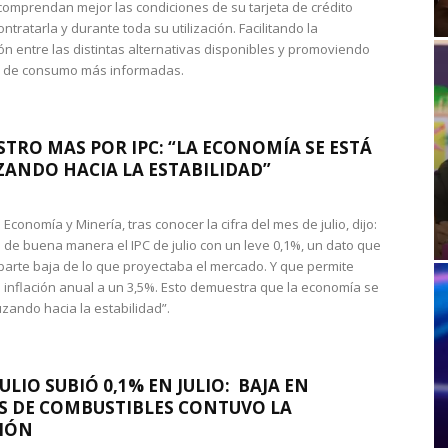
omprendan mejor las condiciones de su tarjeta de crédito
ntratarla y durante toda su utilización. Facilitando la
n entre las distintas alternativas disponibles y promoviendo
s de consumo más informadas.
STRO MAS POR IPC: “LA ECONOMÍA SE ESTÁ
ANDO HACIA LA ESTABILIDAD”
de Economía y Minería, tras conocer la cifra del mes de julio, dijo:
 de buena manera el IPC de julio con un leve 0,1%, un dato que
 parte baja de lo que proyectaba el mercado. Y que permite
 inflación anual a un 3,5%. Esto demuestra que la economía se
zando hacia la estabilidad”.
JULIO SUBIÓ 0,1% EN JULIO: BAJA EN
S DE COMBUSTIBLES CONTUVO LA
IÓN