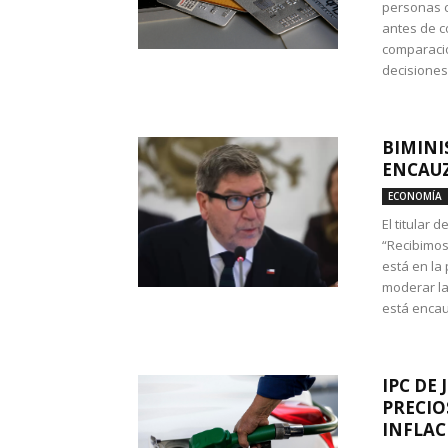
personas c
antes de co
comparació
decisione
BIMINI
ENCAUZ
ECONOMÍA
El titular 
“Recibimos
está en la
moderar la
está encau
IPC DE 
PRECIO
INFLAC