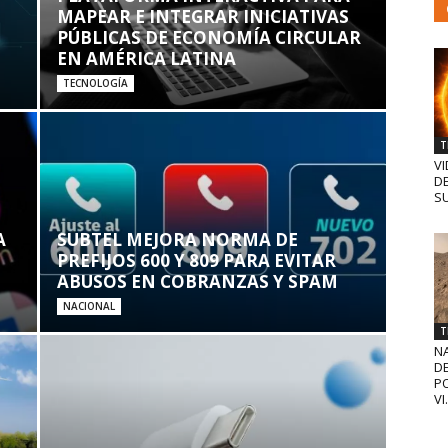
MAPEAR E INTEGRAR INICIATIVAS
PÚBLICAS DE ECONOMÍA CIRCULAR
EN AMÉRICA LATINA
TECNOLOGÍA
T
VI
D
SU
A
SUBTEL MEJORA NORMA DE
PREFIJOS 600 Y 809 PARA EVITAR
ABUSOS EN COBRANZAS Y SPAM
NACIONAL
T
N
D
PO
VI.