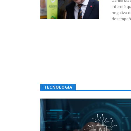
Daniel Mas
informó qu
negativa d
desempeño 
TECNOLOGÍA