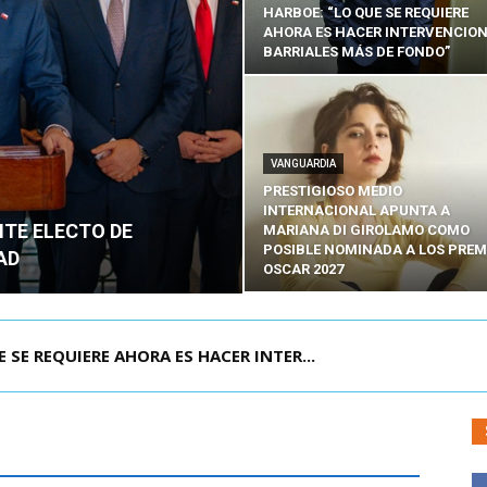
HARBOE: “LO QUE SE REQUIERE
AHORA ES HACER INTERVENCIO
BARRIALES MÁS DE FONDO”
VANGUARDIA
PRESTIGIOSO MEDIO
INTERNACIONAL APUNTA A
NTE ELECTO DE
MARIANA DI GIROLAMO COMO
POSIBLE NOMINADA A LOS PREM
AD
OSCAR 2027
POR IPC: “LA ECONOMÍA SE ESTÁ ENC...