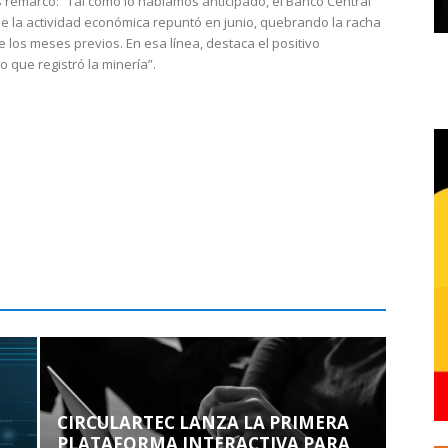
 remarcó: “Tal como lo habíamos anticipado, el Banco Central
e la actividad económica repuntó en junio, quebrando la racha
e los meses previos. En esa línea, destaca el positivo
que registró la minería”.
CIRCULARTEC LANZA LA PRIMERA
PLATAFORMA INTERACTIVA PARA