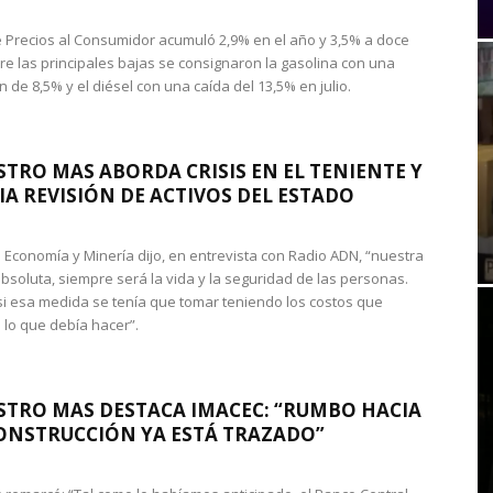
de Precios al Consumidor acumuló 2,9% en el año y 3,5% a doce
re las principales bajas se consignaron la gasolina con una
 de 8,5% y el diésel con una caída del 13,5% en julio.
STRO MAS ABORDA CRISIS EN EL TENIENTE Y
A REVISIÓN DE ACTIVOS DEL ESTADO
de Economía y Minería dijo, en entrevista con Radio ADN, “nuestra
absoluta, siempre será la vida y la seguridad de las personas.
si esa medida se tenía que tomar teniendo los costos que
 lo que debía hacer”.
STRO MAS DESTACA IMACEC: “RUMBO HACIA
ONSTRUCCIÓN YA ESTÁ TRAZADO”