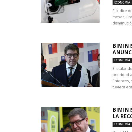
ECONOMÍA
El Índice 
meses. Ent
disminución
BIMINI
ANUNCI
ECONOMÍA
El titular 
prioridad 
Entonces, 
tuviera era
BIMINI
LA REC
ECONOMÍA