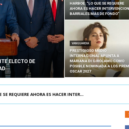
HARBOE: “LO QUE SE REQUIERE
AHORA ES HACER INTERVENCIO
BARRIALES MÁS DE FONDO”
VANGUARDIA
PRESTIGIOSO MEDIO
INTERNACIONAL APUNTA A
NTE ELECTO DE
MARIANA DI GIROLAMO COMO
POSIBLE NOMINADA A LOS PREM
AD
OSCAR 2027
POR IPC: “LA ECONOMÍA SE ESTÁ ENC...