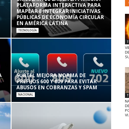
PLATAFORMA INTERACTIVA PARA
MAPEAR E INTEGRAR INICIATIVAS
PÚBLICAS DE ECONOMÍA CIRCULAR
EN AMÉRICA LATINA
TECNOLOGÍA
T
VI
D
SU
A
SUBTEL MEJORA NORMA DE
PREFIJOS 600 Y 809 PARA EVITAR
ABUSOS EN COBRANZAS Y SPAM
NACIONAL
T
N
D
PO
VI.