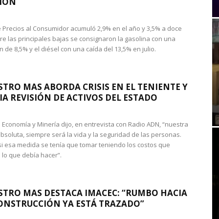
IÓN
de Precios al Consumidor acumuló 2,9% en el año y 3,5% a doce
re las principales bajas se consignaron la gasolina con una
 de 8,5% y el diésel con una caída del 13,5% en julio.
STRO MAS ABORDA CRISIS EN EL TENIENTE Y
A REVISIÓN DE ACTIVOS DEL ESTADO
de Economía y Minería dijo, en entrevista con Radio ADN, “nuestra
absoluta, siempre será la vida y la seguridad de las personas.
si esa medida se tenía que tomar teniendo los costos que
 lo que debía hacer”.
STRO MAS DESTACA IMACEC: “RUMBO HACIA
ONSTRUCCIÓN YA ESTÁ TRAZADO”