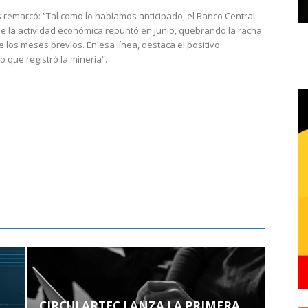
 remarcó: “Tal como lo habíamos anticipado, el Banco Central
e la actividad económica repuntó en junio, quebrando la racha
e los meses previos. En esa línea, destaca el positivo
que registró la minería”.
CIRCULARTEC LANZA LA PRIMERA