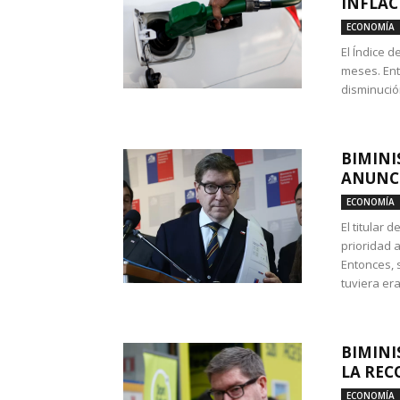
INFLAC
ECONOMÍA
El Índice 
meses. Ent
disminución
BIMINI
ANUNCI
ECONOMÍA
El titular 
prioridad 
Entonces, 
tuviera era
BIMINI
LA REC
ECONOMÍA