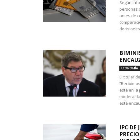
Según info
personas c
antes de co
comparació
decisione
BIMINI
ENCAUZ
ECONOMÍA
El titular 
“Recibimos
está en la
moderar la
está encau
IPC DE 
PRECIO