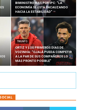
BIMINISTRO MAS POR IPC: “LA
NES
ECONOMÍA SE ESTÁ ENCAUZANDO
HACIA LA ESTABILIDAD”
TRIUNFO
ORTIZ Y LOS PRIMEROS DÍAS DE
VOZINHA: “OJALÁ PUEDA COMPETIR
IOS
A LA PAR DE SUS COMPAÑEROS LO
MÁS PRONTO POSIBLE”
SOCIAL