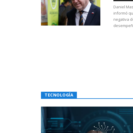
Daniel Mas
informó qu
negativa d
desempeño 
TECNOLOGÍA