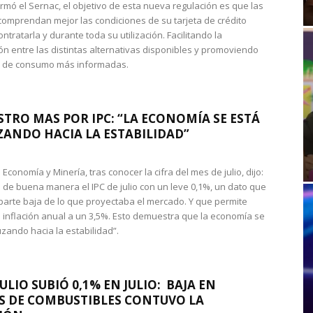
rmó el Sernac, el objetivo de esta nueva regulación es que las
omprendan mejor las condiciones de su tarjeta de crédito
ntratarla y durante toda su utilización. Facilitando la
n entre las distintas alternativas disponibles y promoviendo
s de consumo más informadas.
STRO MAS POR IPC: “LA ECONOMÍA SE ESTÁ
ANDO HACIA LA ESTABILIDAD”
de Economía y Minería, tras conocer la cifra del mes de julio, dijo:
 de buena manera el IPC de julio con un leve 0,1%, un dato que
 parte baja de lo que proyectaba el mercado. Y que permite
 inflación anual a un 3,5%. Esto demuestra que la economía se
zando hacia la estabilidad”.
JULIO SUBIÓ 0,1% EN JULIO: BAJA EN
S DE COMBUSTIBLES CONTUVO LA