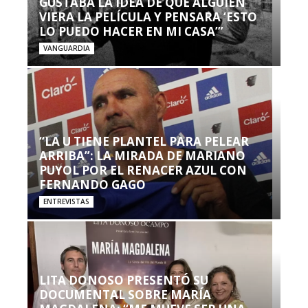
GUSTABA LA IDEA DE QUE ALGUIEN
VIERA LA PELÍCULA Y PENSARA ‘ESTO
LO PUEDO HACER EN MI CASA’”
VANGUARDIA
“LA U TIENE PLANTEL PARA PELEAR
ARRIBA”: LA MIRADA DE MARIANO
PUYOL POR EL RENACER AZUL CON
FERNANDO GAGO
ENTREVISTAS
LITA DONOSO PRESENTÓ SU
DOCUMENTAL SOBRE MARÍA