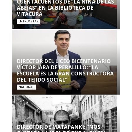
CUENTACUENTOS DE “LA NIÑA DE LAS
ABEJAS” EN LA BIBLIOTECA DE
VITACURA
ENTREVISTAS
DIRECTOR DEL LICEO BICENTENARIO
VÍCTOR JARA DE PERALILLO: “LA
ESCUELA ES LA GRAN CONSTRUCTORA
DEL TEJIDO SOCIAL”
NACIONAL
DIRECTOR DE MATAPANKI: “NOS