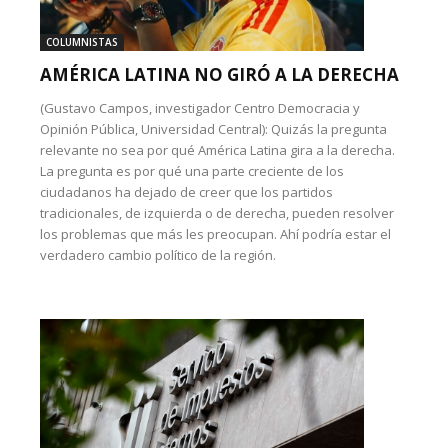
COLUMNISTAS
AMÉRICA LATINA NO GIRÓ A LA DERECHA
(Gustavo Campos, investigador Centro Democracia y
Opinión Pública, Universidad Central): Quizás la pregunta
relevante no sea por qué América Latina gira a la derecha.
La pregunta es por qué una parte creciente de los
ciudadanos ha dejado de creer que los partidos
tradicionales, de izquierda o de derecha, pueden resolver
los problemas que más les preocupan. Ahí podría estar el
verdadero cambio político de la región.