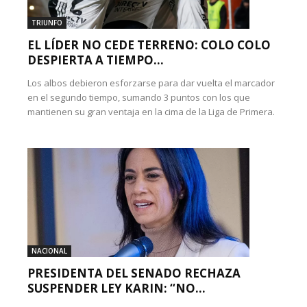
TRIUNFO
EL LÍDER NO CEDE TERRENO: COLO COLO
DESPIERTA A TIEMPO...
Los albos debieron esforzarse para dar vuelta el marcador
en el segundo tiempo, sumando 3 puntos con los que
mantienen su gran ventaja en la cima de la Liga de Primera.
NACIONAL
PRESIDENTA DEL SENADO RECHAZA
SUSPENDER LEY KARIN: “NO...