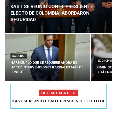
KAST SE REUNIÓ CON EL PRESIDENTE
ELECTO DE COLOMBIA: ABORDARON
SEGURIDAD
NACIONAL
ECONOMÍA
HARBOE: “LO QUE SE REQUIERE AHORA ES
HACER INTERVENCIONES BARRIALES MÁS DE
BIMINISTRO
FONDO”
ESTÁ ENCAU
ÚLTIMO MINUTO
KAST SE REUNIÓ CON EL PRESIDENTE ELECTO DE
HARBOE: “LO QUE SE REQUIERE AHORA ES HACER
COLOMBIA: A...
INTER...