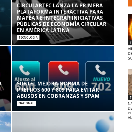
CIRCULARTEC LANZA LA PRIMERA
PLATAFORMA INTERACTIVA PARA
MAPEAR E INTEGRAR INICIATIVAS
PÚBLICAS DE ECONOMÍA CIRCULAR
EN AMÉRICA LATINA
TECNOLOGÍA
T
VI
D
SU
A
SUBTEL MEJORA NORMA DE
PREFIJOS 600 Y 809 PARA EVITAR
ABUSOS EN COBRANZAS Y SPAM
T
N
NACIONAL
D
PO
VI.