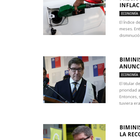
INFLAC
ECONOMÍA
El Índice 
meses. Ent
disminución
BIMINI
ANUNCI
ECONOMÍA
El titular 
prioridad 
Entonces, 
tuviera era
BIMINI
LA REC