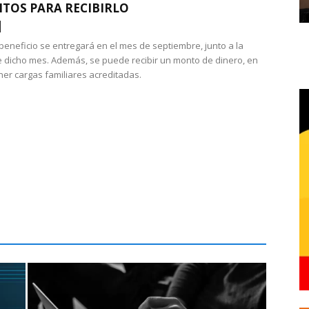
ITOS PARA RECIBIRLO
 beneficio se entregará en el mes de septiembre, junto a la
 dicho mes. Además, se puede recibir un monto de dinero, en
ner cargas familiares acreditadas.