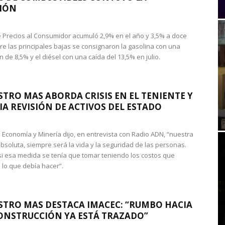
IÓN
de Precios al Consumidor acumuló 2,9% en el año y 3,5% a doce
re las principales bajas se consignaron la gasolina con una
 de 8,5% y el diésel con una caída del 13,5% en julio.
STRO MAS ABORDA CRISIS EN EL TENIENTE Y
A REVISIÓN DE ACTIVOS DEL ESTADO
de Economía y Minería dijo, en entrevista con Radio ADN, “nuestra
absoluta, siempre será la vida y la seguridad de las personas.
si esa medida se tenía que tomar teniendo los costos que
 lo que debía hacer”.
STRO MAS DESTACA IMACEC: “RUMBO HACIA
ONSTRUCCIÓN YA ESTÁ TRAZADO”