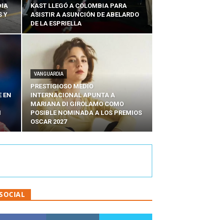
DIA
KAST LLEGÓ A COLOMBIA PARA
 Y
ASISTIR A ASUNCIÓN DE ABELARDO
DE LA ESPRIELLA
VANGUARDIA
PRESTIGIOSO MEDIO
E EN
INTERNACIONAL APUNTA A
MARIANA DI GIROLAMO COMO
N
POSIBLE NOMINADA A LOS PREMIOS
OSCAR 2027
SOCIAL