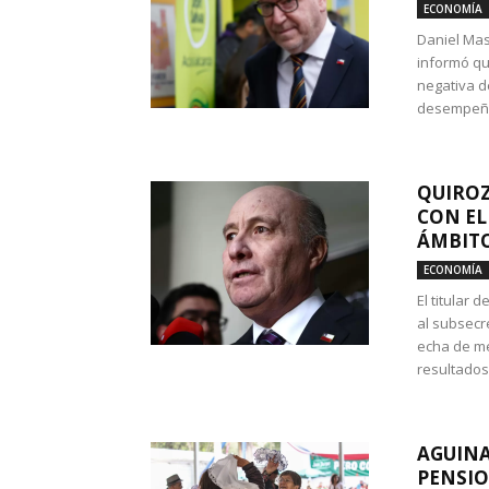
ECONOMÍA
Daniel Mas
informó qu
negativa d
desempeño 
QUIROZ
CON EL
ÁMBITO
ECONOMÍA
El titular
al subsecr
echa de me
resultados
AGUINA
PENSIO