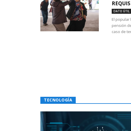
REQUIS
DATO ÚTIL
El popular
pensión de
caso de te
TECNOLOGÍA