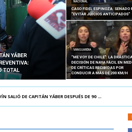
NACIONAL
CASO FIDEL ESPINOZA: SENADO 
“EVITAR JUICIOS ANTICIPADOS”
VANGUARDIA
ITÁN YÁBER
“ME VOY DE CHILE”: LA DRÁSTIC
PREVENTIVA:
DECISIÓN DE NAYA FÁCIL EN MED
DE CRÍTICAS RECIBIDAS POR
O TOTAL
CONDUCIR A MÁS DE 200 KM/H
NOZA: SENADO PIDE “EVITAR JUICIOS ANTIC...