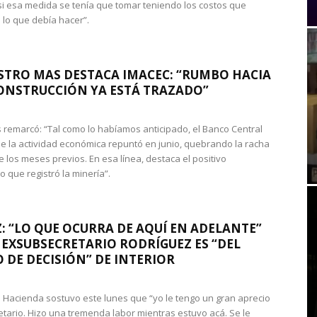
si esa medida se tenía que tomar teniendo los costos que
 lo que debía hacer”.
STRO MAS DESTACA IMACEC: “RUMBO HACIA
ONSTRUCCIÓN YA ESTÁ TRAZADO”
 remarcó: “Tal como lo habíamos anticipado, el Banco Central
e la actividad económica repuntó en junio, quebrando la racha
e los meses previos. En esa línea, destaca el positivo
que registró la minería”.
: “LO QUE OCURRA DE AQUÍ EN ADELANTE”
 EXSUBSECRETARIO RODRÍGUEZ ES “DEL
 DE DECISIÓN” DE INTERIOR
 de Hacienda sostuvo este lunes que “yo le tengo un gran aprecio
etario. Hizo una tremenda labor mientras estuvo acá. Se le