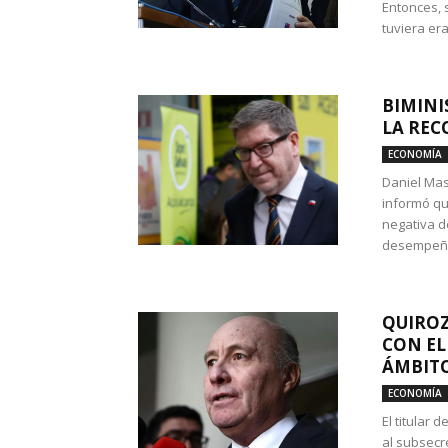
Entonces, 
tuviera era
BIMINI
LA REC
ECONOMÍA
Daniel Mas
informó qu
negativa d
desempeño 
QUIROZ
CON EL
ÁMBITO
ECONOMÍA
El titular
al subsecr