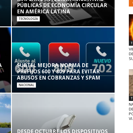
PÚBLICAS DE ECONOMÍA CIRCULAR
EN AMÉRICA LATINA
TECNOLOGÍA
T
VI
D
SU
A
SUBTEL MEJORA NORMA DE
PREFIJOS 600 Y 809 PARA EVITAR
ABUSOS EN COBRANZAS Y SPAM
NACIONAL
T
N
D
PO
VI.
DESDE OCTUBRE LOS DISPOSITIVOS