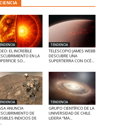
CIENCIA
ENDENCIA
TENDENCIA
DEO: EL INCREÍBLE
TELESCOPIO JAMES WEBB
ESCUBRIMIENTO EN LA
DESCUBRE UNA
PERFICIE SO...
SUPERTIERRA CON OCÉ...
ENDENCIA
TENDENCIA
ASA ANUNCIA
GRUPO CIENTÍFICO DE LA
ESCUBRIMIENTO DE
UNIVERSIDAD DE CHILE
SIBLES INDICIOS DE
LIDERA “MA...
..