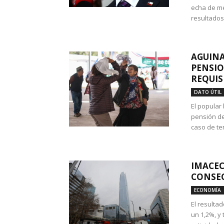
echa de me
resultados
AGUINA
PENSIO
REQUIS
DATO ÚTIL
El popular
pensión de
caso de te
IMACEC
CONSEC
ECONOMÍA
El resulta
un 1,2%, y