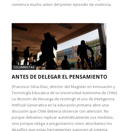
comienza mucho antes del primer episodio de violencia.
COLUMNISTAS
ANTES DE DELEGAR EL PENSAMIENTO
(Francisco Silva-Díaz, director del Magíster en Innovación y
Tecnología Educativa de la Universidad Autónoma de Chile):
La decisión de Noruega de restringir el uso de Inteligencia
Artificial Generativa en la educación primaria abre una
discusión que Chile debiera observar con atención. No
porque debamos replicar automáticamente sus medidas,
sino porque obliga a preguntarnos cómo abordamos los
desafíos que estas herramientas suponen al sistema