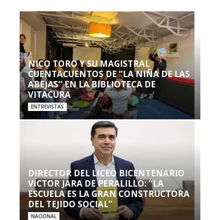
NICO TORO Y SU MAGISTRAL
CUENTACUENTOS DE “LA NIÑA DE LAS
ABEJAS” EN LA BIBLIOTECA DE
VITACURA
ENTREVISTAS
DIRECTOR DEL LICEO BICENTENARIO
VÍCTOR JARA DE PERALILLO: “LA
ESCUELA ES LA GRAN CONSTRUCTORA
DEL TEJIDO SOCIAL”
NACIONAL