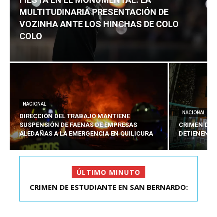
MULTITUDINARIA PRESENTACIÓN DE
VOZINHA ANTE LOS HINCHAS DE COLO
COLO
NACIONAL
NACIONAL
DIRECCIÓN DEL TRABAJO MANTIENE
SUSPENSIÓN DE FAENAS DE EMPRESAS
CRIMEN DE 
ALEDAÑAS A LA EMERGENCIA EN QUILICURA
DETIENEN A
ÚLTIMO MINUTO
FIESTA EN EL MONUMENTAL: LA
MULTITUDINARIA PRESENTACIÓ...