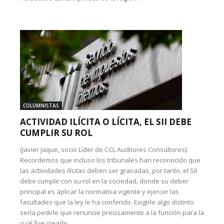
COLUMNISTAS
ACTIVIDAD ILÍCITA O LÍCITA, EL SII DEBE
CUMPLIR SU ROL
(Javier Jaque, socio Líder de CCL Auditores Consultores):
Recordemos que incluso los tribunales han reconocido que
las actividades ilícitas deben ser gravadas, por tanto, el SII
debe cumplir con su rol en la sociedad, donde su deber
principal es aplicar la normativa vigente y ejercer las
facultades que la ley le ha conferido. Exigirle algo distinto
sería pedirle que renuncie precisamente a la función para la
cual fue creado.