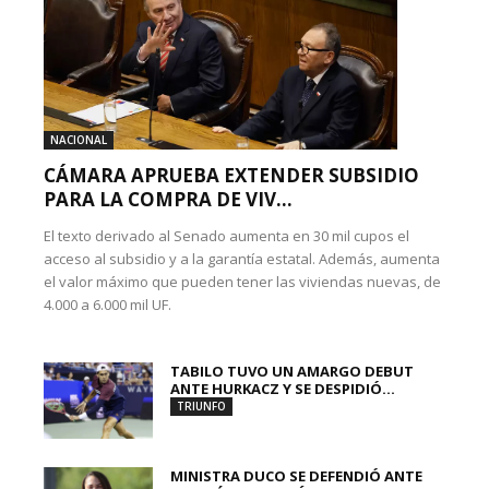
NACIONAL
CÁMARA APRUEBA EXTENDER SUBSIDIO
PARA LA COMPRA DE VIV...
El texto derivado al Senado aumenta en 30 mil cupos el
acceso al subsidio y a la garantía estatal. Además, aumenta
el valor máximo que pueden tener las viviendas nuevas, de
4.000 a 6.000 mil UF.
TABILO TUVO UN AMARGO DEBUT
ANTE HURKACZ Y SE DESPIDIÓ...
TRIUNFO
MINISTRA DUCO SE DEFENDIÓ ANTE