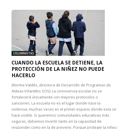
COLUMNISTAS
CUANDO LA ESCUELA SE DETIENE, LA
PROTECCIÓN DE LA NIÑEZ NO PUEDE
HACERLO
(Norma Valdés, directora de Desarrollo de Programas de
Aldeas Infantiles SOS): La convivencia escolar no se
fortalecerá únicamente con mejores protocolos o
sanciones. La escuela no es el lugar donde nace la
violencia; muchas veces es el primer espacio donde esta se
hace visible. Si queremos comunidades educativas más
seguras, debemos invertir tanto en la capacidad de
responder como en la de prevenir. Porque proteger la niñez