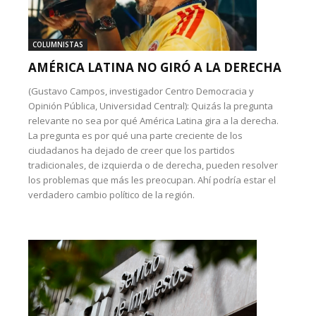
COLUMNISTAS
AMÉRICA LATINA NO GIRÓ A LA DERECHA
(Gustavo Campos, investigador Centro Democracia y
Opinión Pública, Universidad Central): Quizás la pregunta
relevante no sea por qué América Latina gira a la derecha.
La pregunta es por qué una parte creciente de los
ciudadanos ha dejado de creer que los partidos
tradicionales, de izquierda o de derecha, pueden resolver
los problemas que más les preocupan. Ahí podría estar el
verdadero cambio político de la región.