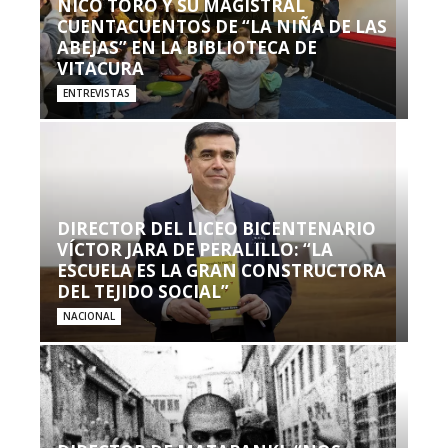
NICO TORO Y SU MAGISTRAL
CUENTACUENTOS DE “LA NIÑA DE LAS
ABEJAS” EN LA BIBLIOTECA DE
VITACURA
ENTREVISTAS
DIRECTOR DEL LICEO BICENTENARIO
VÍCTOR JARA DE PERALILLO: “LA
ESCUELA ES LA GRAN CONSTRUCTORA
DEL TEJIDO SOCIAL”
NACIONAL