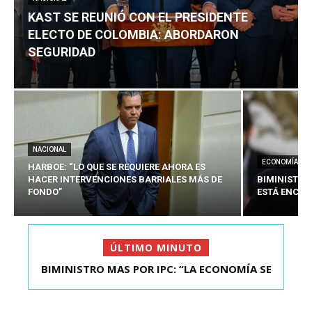
KAST SE REUNIÓ CON EL PRESIDENTE
ELECTO DE COLOMBIA: ABORDARON
SEGURIDAD
NACIONAL
ECONOMÍA
HARBOE: “LO QUE SE REQUIERE AHORA ES
HACER INTERVENCIONES BARRIALES MÁS DE
BIMINISTRO
FONDO”
ESTÁ ENCAU
ÚLTIMO MINUTO
BIMINISTRO MAS POR IPC: “LA ECONOMÍA SE
KAST SE REUNIÓ CON EL PRESIDENTE ELECTO DE
ESTÁ ENC...
COLOMBIA: A...