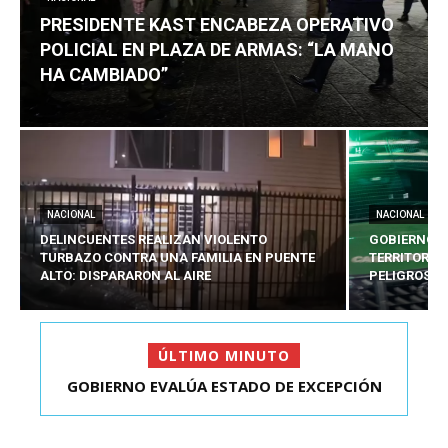
PRESIDENTE KAST ENCABEZA OPERATIVO
POLICIAL EN PLAZA DE ARMAS: “LA MANO
HA CAMBIADO”
NACIONAL
NACIONAL
DELINCUENTES REALIZAN VIOLENTO
GOBIERNO E
TURBAZO CONTRA UNA FAMILIA EN PUENTE
TERRITORIA
ALTO: DISPARARON AL AIRE
PELIGROSO
ÚLTIMO MINUTO
GOBIERNO EVALÚA ESTADO DE EXCEPCIÓN
PRESIDENTE KAST ENCABEZA OPERATIVO
TERRITORIAL PARA 5...
POLICIAL EN PLAZA D...