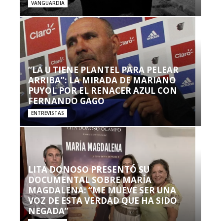
VANGUARDIA
“LA U TIENE PLANTEL PARA PELEAR
ARRIBA”: LA MIRADA DE MARIANO
PUYOL POR EL RENACER AZUL CON
FERNANDO GAGO
ENTREVISTAS
LITA DONOSO PRESENTÓ SU
DOCUMENTAL SOBRE MARÍA
MAGDALENA: “ME MUEVE SER UNA
VOZ DE ESTA VERDAD QUE HA SIDO
NEGADA”