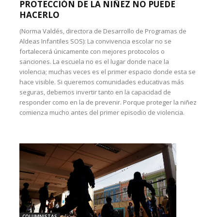
PROTECCIÓN DE LA NIÑEZ NO PUEDE
HACERLO
(Norma Valdés, directora de Desarrollo de Programas de
Aldeas Infantiles SOS): La convivencia escolar no se
fortalecerá únicamente con mejores protocolos o
sanciones. La escuela no es el lugar donde nace la
violencia; muchas veces es el primer espacio donde esta se
hace visible. Si queremos comunidades educativas más
seguras, debemos invertir tanto en la capacidad de
responder como en la de prevenir. Porque proteger la niñez
comienza mucho antes del primer episodio de violencia.
COLUMNISTAS