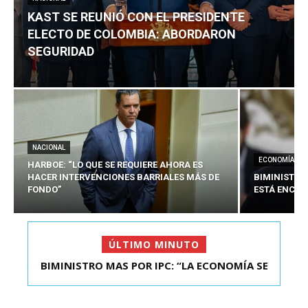
KAST SE REUNIÓ CON EL PRESIDENTE
ELECTO DE COLOMBIA: ABORDARON
SEGURIDAD
NACIONAL
ECONOMÍA
HARBOE: “LO QUE SE REQUIERE AHORA ES
HACER INTERVENCIONES BARRIALES MÁS DE
BIMINISTRO
FONDO”
ESTÁ ENCAU
ÚLTIMO MINUTO
BIMINISTRO MAS POR IPC: “LA ECONOMÍA SE
ESTÁ ENC...