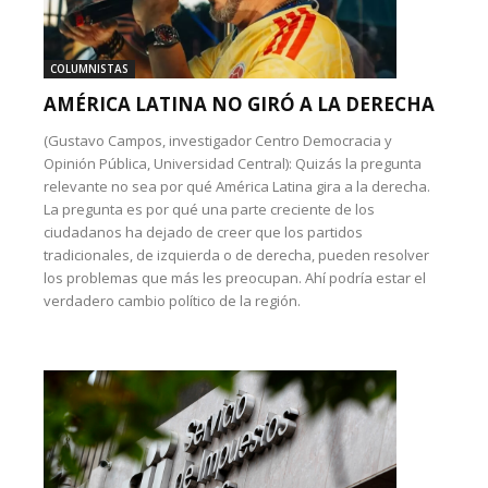
COLUMNISTAS
AMÉRICA LATINA NO GIRÓ A LA DERECHA
(Gustavo Campos, investigador Centro Democracia y
Opinión Pública, Universidad Central): Quizás la pregunta
relevante no sea por qué América Latina gira a la derecha.
La pregunta es por qué una parte creciente de los
ciudadanos ha dejado de creer que los partidos
tradicionales, de izquierda o de derecha, pueden resolver
los problemas que más les preocupan. Ahí podría estar el
verdadero cambio político de la región.