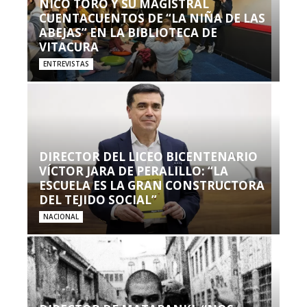
NICO TORO Y SU MAGISTRAL
CUENTACUENTOS DE “LA NIÑA DE LAS
ABEJAS” EN LA BIBLIOTECA DE
VITACURA
ENTREVISTAS
DIRECTOR DEL LICEO BICENTENARIO
VÍCTOR JARA DE PERALILLO: “LA
ESCUELA ES LA GRAN CONSTRUCTORA
DEL TEJIDO SOCIAL”
NACIONAL