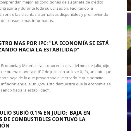
omprendan mejor las condiciones de su tarjeta de crédito
ntratarla y durante toda su utilización. Facilitando la
n entre las distintas alternativas disponibles y promoviendo
s de consumo más informadas.
STRO MAS POR IPC: “LA ECONOMÍA SE ESTÁ
ANDO HACIA LA ESTABILIDAD”
de Economía y Minería, tras conocer la cifra del mes de julio, dijo:
 de buena manera el IPC de julio con un leve 0,1%, un dato que
 parte baja de lo que proyectaba el mercado. Y que permite
 inflación anual a un 3,5%. Esto demuestra que la economía se
zando hacia la estabilidad”.
JULIO SUBIÓ 0,1% EN JULIO: BAJA EN
S DE COMBUSTIBLES CONTUVO LA
IÓN