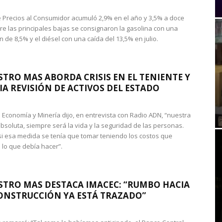
de Precios al Consumidor acumuló 2,9% en el año y 3,5% a doce
re las principales bajas se consignaron la gasolina con una
 de 8,5% y el diésel con una caída del 13,5% en julio.
STRO MAS ABORDA CRISIS EN EL TENIENTE Y
A REVISIÓN DE ACTIVOS DEL ESTADO
de Economía y Minería dijo, en entrevista con Radio ADN, “nuestra
absoluta, siempre será la vida y la seguridad de las personas.
si esa medida se tenía que tomar teniendo los costos que
 lo que debía hacer”.
STRO MAS DESTACA IMACEC: “RUMBO HACIA
ONSTRUCCIÓN YA ESTÁ TRAZADO”