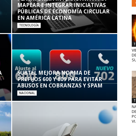
MAPEAR E INTEGRAR INICIATIVAS
PÚBLICAS DE ECONOMÍA CIRCULAR
EN AMÉRICA LATINA
TECNOLOGÍA
T
VI
D
SU
A
SUBTEL MEJORA NORMA DE
PREFIJOS 600 Y 809 PARA EVITAR
ABUSOS EN COBRANZAS Y SPAM
NACIONAL
T
N
D
PO
VI.