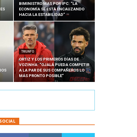
BIMINISTRO MAS POR IPC: “LA
NES
ECONOMÍA SE ESTÁ ENCAUZANDO
HACIA LA ESTABILIDAD”
TRIUNFO
ORTIZ Y LOS PRIMEROS DÍAS DE
VOZINHA: “OJALÁ PUEDA COMPETIR
IOS
A LA PAR DE SUS COMPAÑEROS LO
MÁS PRONTO POSIBLE”
SOCIAL