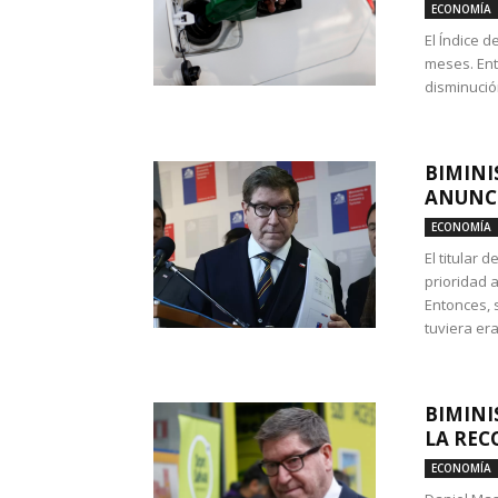
ECONOMÍA
El Índice 
meses. Ent
disminución
BIMINI
ANUNCI
ECONOMÍA
El titular 
prioridad 
Entonces, 
tuviera era
BIMINI
LA REC
ECONOMÍA