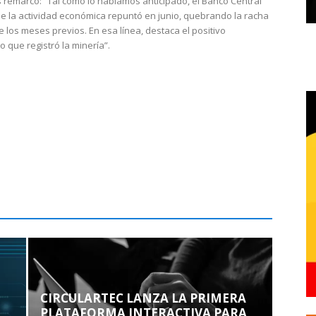
 remarcó: “Tal como lo habíamos anticipado, el Banco Central
e la actividad económica repuntó en junio, quebrando la racha
e los meses previos. En esa línea, destaca el positivo
que registró la minería”.
CIRCULARTEC LANZA LA PRIMERA
PLATAFORMA INTERACTIVA PARA