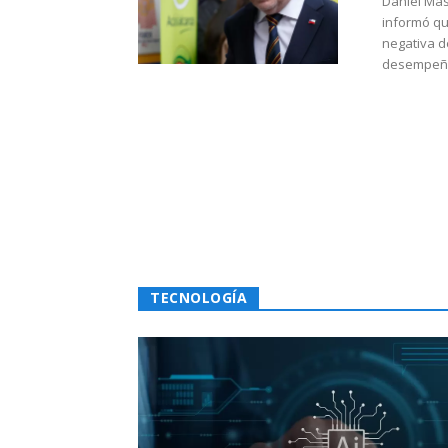
Daniel Mas
informó qu
negativa d
desempeño 
TECNOLOGÍA