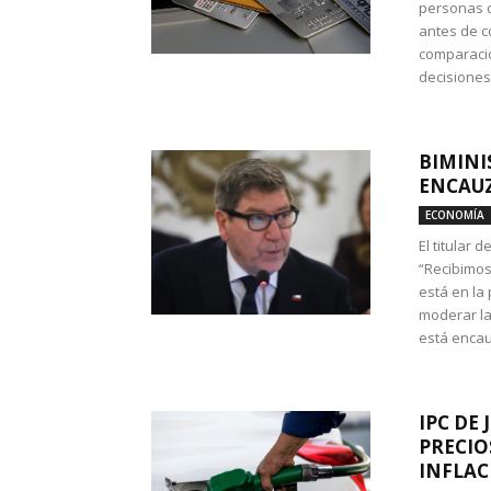
personas c
antes de co
comparació
decisione
BIMINI
ENCAUZ
ECONOMÍA
El titular 
“Recibimos
está en la
moderar la
está encau
IPC DE 
PRECIO
INFLAC