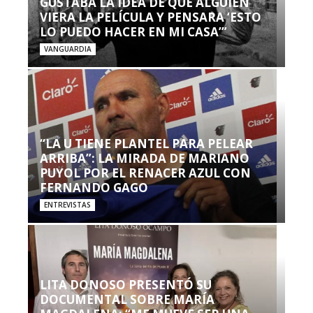
GUSTABA LA IDEA DE QUE ALGUIEN
VIERA LA PELÍCULA Y PENSARA ‘ESTO
LO PUEDO HACER EN MI CASA’”
VANGUARDIA
“LA U TIENE PLANTEL PARA PELEAR
ARRIBA”: LA MIRADA DE MARIANO
PUYOL POR EL RENACER AZUL CON
FERNANDO GAGO
ENTREVISTAS
LITA DONOSO PRESENTÓ SU
DOCUMENTAL SOBRE MARÍA