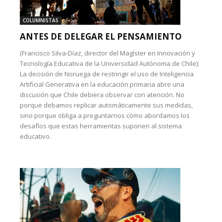
COLUMNISTAS
ANTES DE DELEGAR EL PENSAMIENTO
(Francisco Silva-Díaz, director del Magíster en Innovación y
Tecnología Educativa de la Universidad Autónoma de Chile):
La decisión de Noruega de restringir el uso de Inteligencia
Artificial Generativa en la educación primaria abre una
discusión que Chile debiera observar con atención. No
porque debamos replicar automáticamente sus medidas,
sino porque obliga a preguntarnos cómo abordamos los
desafíos que estas herramientas suponen al sistema
educativo.