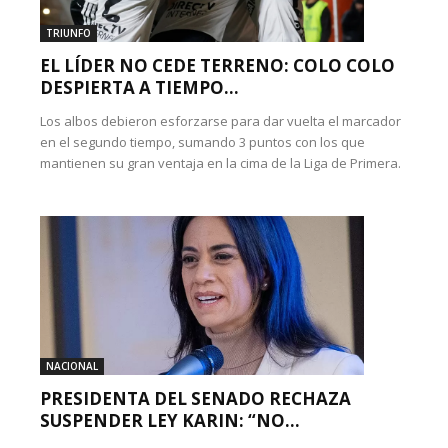
TRIUNFO
EL LÍDER NO CEDE TERRENO: COLO COLO
DESPIERTA A TIEMPO...
Los albos debieron esforzarse para dar vuelta el marcador
en el segundo tiempo, sumando 3 puntos con los que
mantienen su gran ventaja en la cima de la Liga de Primera.
NACIONAL
PRESIDENTA DEL SENADO RECHAZA
SUSPENDER LEY KARIN: “NO...