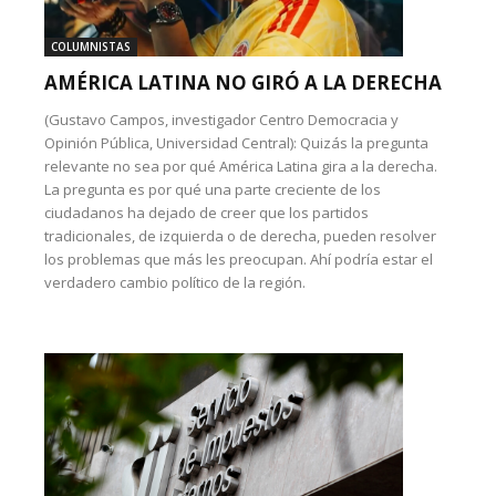
COLUMNISTAS
AMÉRICA LATINA NO GIRÓ A LA DERECHA
(Gustavo Campos, investigador Centro Democracia y
Opinión Pública, Universidad Central): Quizás la pregunta
relevante no sea por qué América Latina gira a la derecha.
La pregunta es por qué una parte creciente de los
ciudadanos ha dejado de creer que los partidos
tradicionales, de izquierda o de derecha, pueden resolver
los problemas que más les preocupan. Ahí podría estar el
verdadero cambio político de la región.