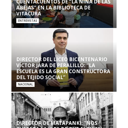
CUENTACUENTOS DE “LA NIÑA DE LAS
ABEJAS” EN LA BIBLIOTECA DE
VITACURA
ENTREVISTAS
DIRECTOR DEL LICEO BICENTENARIO
VÍCTOR JARA DE PERALILLO: “LA
ESCUELA ES LA GRAN CONSTRUCTORA
DEL TEJIDO SOCIAL”
NACIONAL
DIRECTOR DE MATAPANKI: “NOS