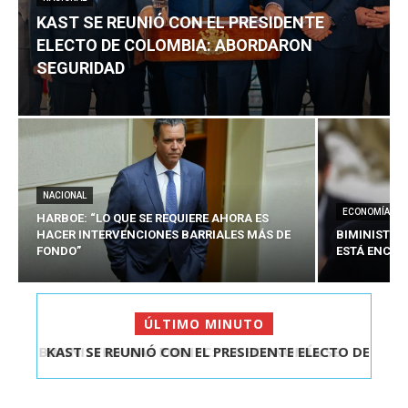
KAST SE REUNIÓ CON EL PRESIDENTE
ELECTO DE COLOMBIA: ABORDARON
SEGURIDAD
NACIONAL
ECONOMÍA
HARBOE: “LO QUE SE REQUIERE AHORA ES
HACER INTERVENCIONES BARRIALES MÁS DE
BIMINISTRO
FONDO”
ESTÁ ENCAU
ÚLTIMO MINUTO
KAST SE REUNIÓ CON EL PRESIDENTE ELECTO DE
COLOMBIA: A...