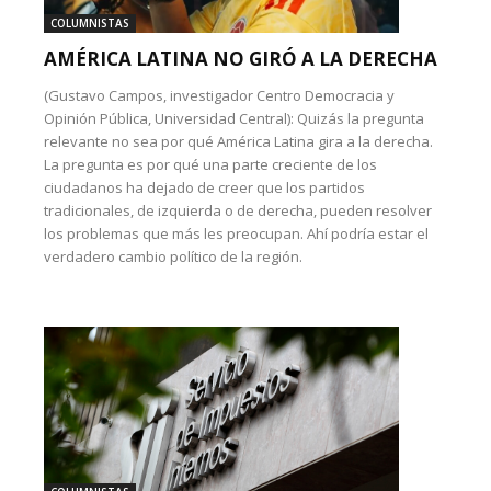
COLUMNISTAS
AMÉRICA LATINA NO GIRÓ A LA DERECHA
(Gustavo Campos, investigador Centro Democracia y
Opinión Pública, Universidad Central): Quizás la pregunta
relevante no sea por qué América Latina gira a la derecha.
La pregunta es por qué una parte creciente de los
ciudadanos ha dejado de creer que los partidos
tradicionales, de izquierda o de derecha, pueden resolver
los problemas que más les preocupan. Ahí podría estar el
verdadero cambio político de la región.