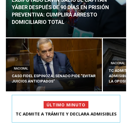
YÁBER DESPUÉS DE 90 DÍAS EN PRISIÓN
PREVENTIVA: CUMPLIRÁ ARRESTO
DOMICILIARIO TOTAL
NACIONAL
NACIONAL
TC ADMITE 
CASO FIDEL ESPINOZA: SENADO PIDE “EVITAR
ADMISIBLES
JUICIOS ANTICIPADOS”
LA OPOSICI
ÚLTIMO MINUTO
TC ADMITE A TRÁMITE Y DECLARA ADMISIBLES
LOS TRES REQU...