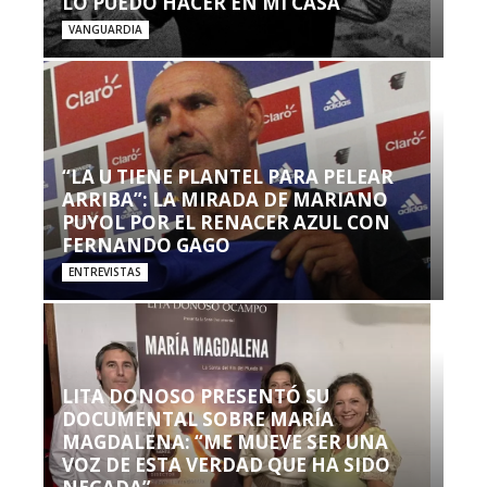
LO PUEDO HACER EN MI CASA’”
VANGUARDIA
“LA U TIENE PLANTEL PARA PELEAR
ARRIBA”: LA MIRADA DE MARIANO
PUYOL POR EL RENACER AZUL CON
FERNANDO GAGO
ENTREVISTAS
LITA DONOSO PRESENTÓ SU
DOCUMENTAL SOBRE MARÍA
MAGDALENA: “ME MUEVE SER UNA
VOZ DE ESTA VERDAD QUE HA SIDO