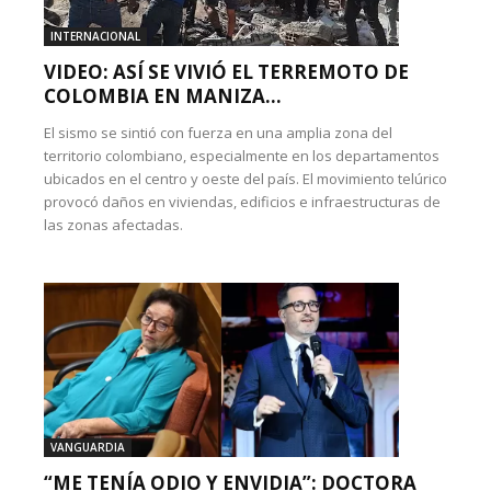
INTERNACIONAL
VIDEO: ASÍ SE VIVIÓ EL TERREMOTO DE
COLOMBIA EN MANIZA...
El sismo se sintió con fuerza en una amplia zona del
territorio colombiano, especialmente en los departamentos
ubicados en el centro y oeste del país. El movimiento telúrico
provocó daños en viviendas, edificios e infraestructuras de
las zonas afectadas.
VANGUARDIA
“ME TENÍA ODIO Y ENVIDIA”: DOCTORA