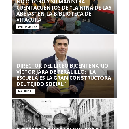
NICO TORO Y SU MAGISTRAL
CUENTACUENTOS DE “LA NIÑA DE LAS
ABEJAS” EN LA BIBLIOTECA DE
VITACURA
ENTREVISTAS
DIRECTOR DEL LICEO BICENTENARIO
VÍCTOR JARA DE PERALILLO: “LA
ESCUELA ES LA GRAN CONSTRUCTORA
DEL TEJIDO SOCIAL”
NACIONAL