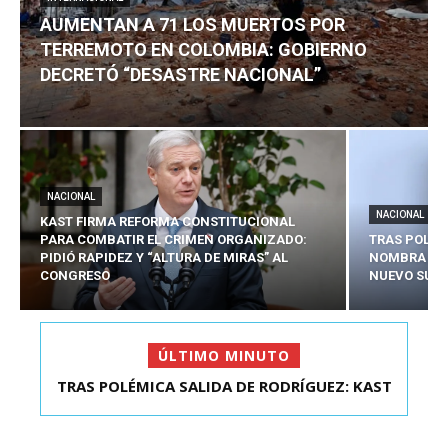
AUMENTAN A 71 LOS MUERTOS POR
TERREMOTO EN COLOMBIA: GOBIERNO
DECRETÓ “DESASTRE NACIONAL”
NACIONAL
NACIONAL
KAST FIRMA REFORMA CONSTITUCIONAL
PARA COMBATIR EL CRIMEN ORGANIZADO:
TRAS POLÉM
PIDIÓ RAPIDEZ Y “ALTURA DE MIRAS” AL
NOMBRA A 
CONGRESO
NUEVO SUBS
ÚLTIMO MINUTO
TRAS POLÉMICA SALIDA DE RODRÍGUEZ: KAST
AUMENTAN A 71 LOS MUERTOS POR TERREMOTO
NOMBRA A SEBAS...
EN COLOMBIA: G...