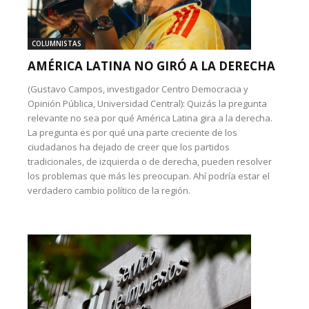
COLUMNISTAS
AMÉRICA LATINA NO GIRÓ A LA DERECHA
(Gustavo Campos, investigador Centro Democracia y
Opinión Pública, Universidad Central): Quizás la pregunta
relevante no sea por qué América Latina gira a la derecha.
La pregunta es por qué una parte creciente de los
ciudadanos ha dejado de creer que los partidos
tradicionales, de izquierda o de derecha, pueden resolver
los problemas que más les preocupan. Ahí podría estar el
verdadero cambio político de la región.