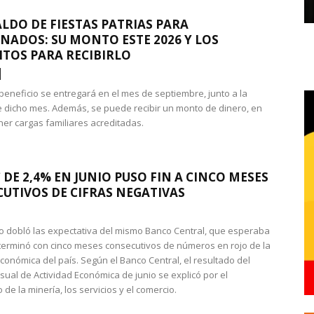
LDO DE FIESTAS PATRIAS PARA
NADOS: SU MONTO ESTE 2026 Y LOS
ITOS PARA RECIBIRLO
 beneficio se entregará en el mes de septiembre, junto a la
 dicho mes. Además, se puede recibir un monto de dinero, en
ner cargas familiares acreditadas.
 DE 2,4% EN JUNIO PUSO FIN A CINCO MESES
UTIVOS DE CIFRAS NEGATIVAS
do dobló las expectativa del mismo Banco Central, que esperaba
 terminó con cinco meses consecutivos de números en rojo de la
económica del país. Según el Banco Central, el resultado del
sual de Actividad Económica de junio se explicó por el
 de la minería, los servicios y el comercio.