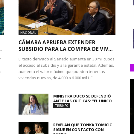
NACIONAL
CÁMARA APRUEBA EXTENDER
.
SUBSIDIO PARA LA COMPRA DE VIV...
r
El texto derivado al Senado aumenta en 30 mil cupos
el acceso al subsidio y a la garantía estatal. Además,
o
aumenta el valor máximo que pueden tener las
viviendas nuevas, de 4.000 a 6.000 mil UF.
MINISTRA DUCO SE DEFENDIÓ
ANTE LAS CRÍTICAS: “EL ÚNICO...
TRIUNFO
REVELAN QUE TONKA TOMICIC
SIGUE EN CONTACTO CON