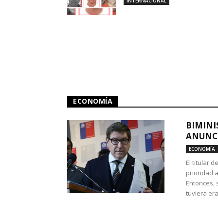
INTERNACIONAL
ECONOMÍA
BIMINI
ANUNCI
ECONOMÍA
El titular 
prioridad 
Entonces, 
tuviera era