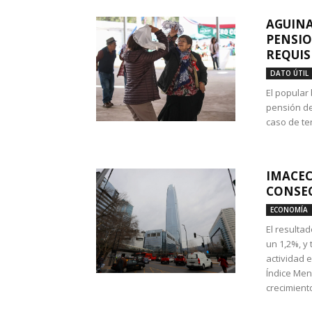
AGUINA
PENSIO
REQUIS
DATO ÚTIL
El popular
pensión de
caso de te
IMACEC
CONSEC
ECONOMÍA
El resulta
un 1,2%, y
actividad 
Índice Men
crecimiento