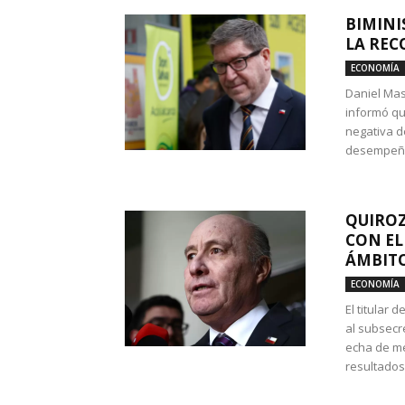
BIMINI
LA REC
ECONOMÍA
Daniel Mas
informó qu
negativa d
desempeño 
QUIROZ
CON EL
ÁMBITO
ECONOMÍA
El titular
al subsecr
echa de me
resultados