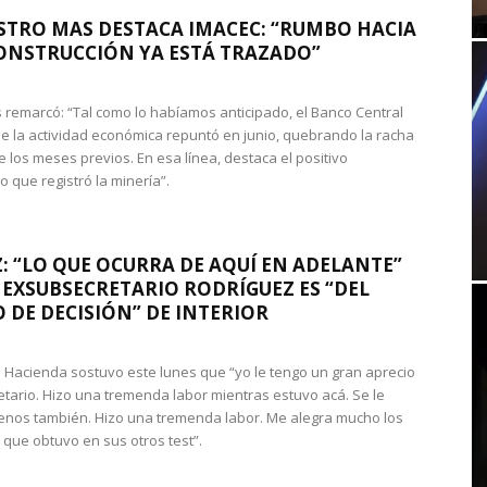
STRO MAS DESTACA IMACEC: “RUMBO HACIA
ONSTRUCCIÓN YA ESTÁ TRAZADO”
 remarcó: “Tal como lo habíamos anticipado, el Banco Central
e la actividad económica repuntó en junio, quebrando la racha
e los meses previos. En esa línea, destaca el positivo
que registró la minería”.
: “LO QUE OCURRA DE AQUÍ EN ADELANTE”
 EXSUBSECRETARIO RODRÍGUEZ ES “DEL
 DE DECISIÓN” DE INTERIOR
 de Hacienda sostuvo este lunes que “yo le tengo un gran aprecio
etario. Hizo una tremenda labor mientras estuvo acá. Se le
nos también. Hizo una tremenda labor. Me alegra mucho los
 que obtuvo en sus otros test”.