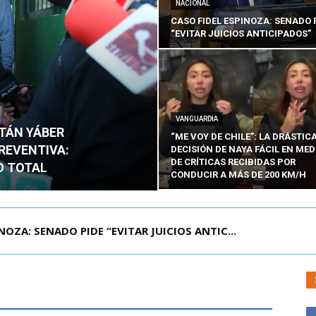
NACIONAL
CASO FIDEL ESPINOZA: SENADO 
“EVITAR JUICIOS ANTICIPADOS”
VANGUARDIA
ITÁN YÁBER
“ME VOY DE CHILE”: LA DRÁSTIC
PREVENTIVA:
DECISIÓN DE NAYA FÁCIL EN MED
DE CRÍTICAS RECIBIDAS POR
O TOTAL
CONDUCIR A MÁS DE 200 KM/H
ÁMITE Y DECLARA ADMISIBLES LOS TRES REQU...