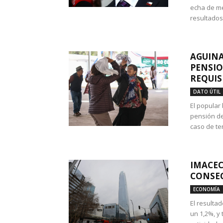
echa de me
resultados
AGUINA
PENSIO
REQUIS
DATO ÚTIL
El popular
pensión de
caso de te
IMACEC
CONSEC
ECONOMÍA
El resulta
un 1,2%, y