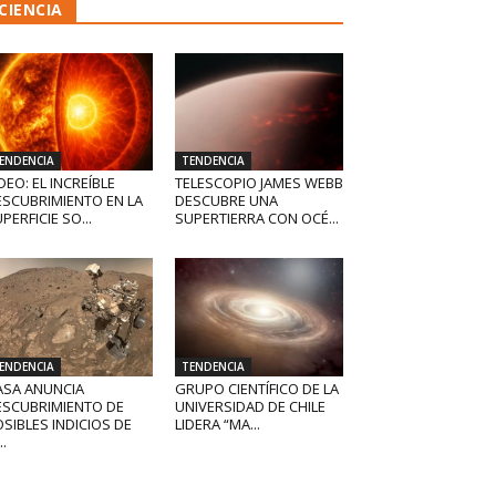
CIENCIA
ENDENCIA
TENDENCIA
DEO: EL INCREÍBLE
TELESCOPIO JAMES WEBB
ESCUBRIMIENTO EN LA
DESCUBRE UNA
PERFICIE SO...
SUPERTIERRA CON OCÉ...
ENDENCIA
TENDENCIA
ASA ANUNCIA
GRUPO CIENTÍFICO DE LA
ESCUBRIMIENTO DE
UNIVERSIDAD DE CHILE
SIBLES INDICIOS DE
LIDERA “MA...
..