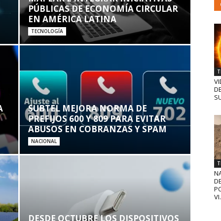
PÚBLICAS DE ECONOMÍA CIRCULAR
EN AMÉRICA LATINA
TECNOLOGÍA
T
VI
D
SU
A
SUBTEL MEJORA NORMA DE
PREFIJOS 600 Y 809 PARA EVITAR
ABUSOS EN COBRANZAS Y SPAM
NACIONAL
T
N
D
PO
VI.
DESDE OCTUBRE LOS DISPOSITIVOS