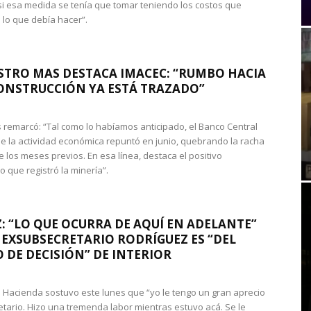
si esa medida se tenía que tomar teniendo los costos que
 lo que debía hacer”.
STRO MAS DESTACA IMACEC: “RUMBO HACIA
ONSTRUCCIÓN YA ESTÁ TRAZADO”
 remarcó: “Tal como lo habíamos anticipado, el Banco Central
e la actividad económica repuntó en junio, quebrando la racha
e los meses previos. En esa línea, destaca el positivo
que registró la minería”.
: “LO QUE OCURRA DE AQUÍ EN ADELANTE”
 EXSUBSECRETARIO RODRÍGUEZ ES “DEL
 DE DECISIÓN” DE INTERIOR
 de Hacienda sostuvo este lunes que “yo le tengo un gran aprecio
etario. Hizo una tremenda labor mientras estuvo acá. Se le