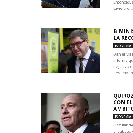
Entonces, 
tuviera era
BIMINI
LA REC
ECONOMÍA
Daniel Mas
informó qu
negativa d
desempeño 
QUIROZ
CON EL
ÁMBITO
ECONOMÍA
El titular
al subsecr