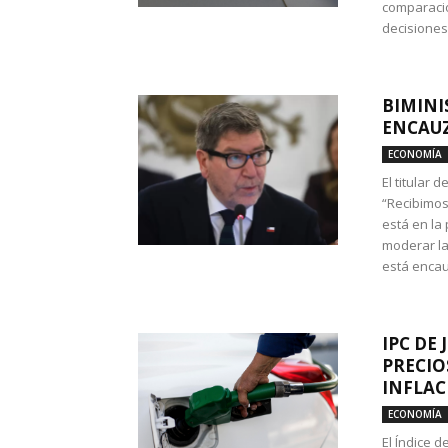
comparació
decisione
BIMINI
ENCAUZ
ECONOMÍA
El titular 
“Recibimos
está en la
moderar la
está encau
IPC DE 
PRECIO
INFLAC
ECONOMÍA
El Índice 