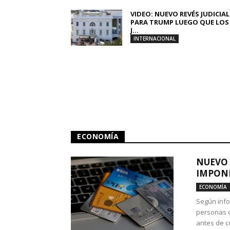
VIDEO: NUEVO REVÉS JUDICIAL
PARA TRUMP LUEGO QUE LOS
J...
INTERNACIONAL
ECONOMÍA
NUEVO 
IMPONE
ECONOMÍA
Según info
personas c
antes de co