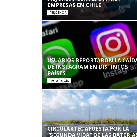
EMPRESAS EN CHILE
TENDENCIA
USUARIOS REPORTARON LA CAÍD
DE INSTAGRAM EN DISTINTOS
PAÍSES
TECNOLOGÍA
CIRCULARTEC APUESTA POR LA
“SEGUNDA VIDA” DE LAS BATERÍA