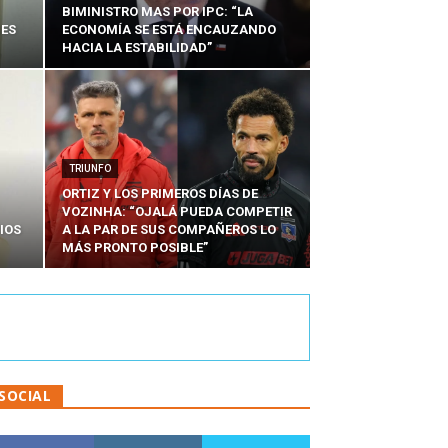
BIMINISTRO MAS POR IPC: “LA
NES
ECONOMÍA SE ESTÁ ENCAUZANDO
HACIA LA ESTABILIDAD”
TRIUNFO
ORTIZ Y LOS PRIMEROS DÍAS DE
VOZINHA: “OJALÁ PUEDA COMPETIR
IOS
A LA PAR DE SUS COMPAÑEROS LO
MÁS PRONTO POSIBLE”
SOCIAL