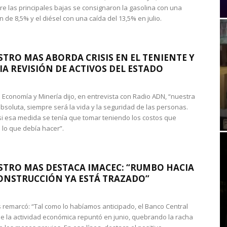
re las principales bajas se consignaron la gasolina con una
 de 8,5% y el diésel con una caída del 13,5% en julio.
STRO MAS ABORDA CRISIS EN EL TENIENTE Y
A REVISIÓN DE ACTIVOS DEL ESTADO
de Economía y Minería dijo, en entrevista con Radio ADN, “nuestra
absoluta, siempre será la vida y la seguridad de las personas.
si esa medida se tenía que tomar teniendo los costos que
 lo que debía hacer”.
STRO MAS DESTACA IMACEC: “RUMBO HACIA
ONSTRUCCIÓN YA ESTÁ TRAZADO”
 remarcó: “Tal como lo habíamos anticipado, el Banco Central
e la actividad económica repuntó en junio, quebrando la racha