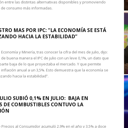
n entre las distintas alternativas disponibles y promoviendo
s de consumo más informadas.
STRO MAS POR IPC: “LA ECONOMÍA SE ESTÁ
ANDO HACIA LA ESTABILIDAD”
de Economía y Minería, tras conocer la cifra del mes de julio, dijo:
 de buena manera el IPC de julio con un leve 0,1%, un dato que
 parte baja de lo que proyectaba el mercado. Y que permite
 inflación anual a un 3,5%. Esto demuestra que la economía se
zando hacia la estabilidad”.
JULIO SUBIÓ 0,1% EN JULIO: BAJA EN
S DE COMBUSTIBLES CONTUVO LA
IÓN
de Precios al Consumidor acumuló 2,9% en el año y 3,5% a doce