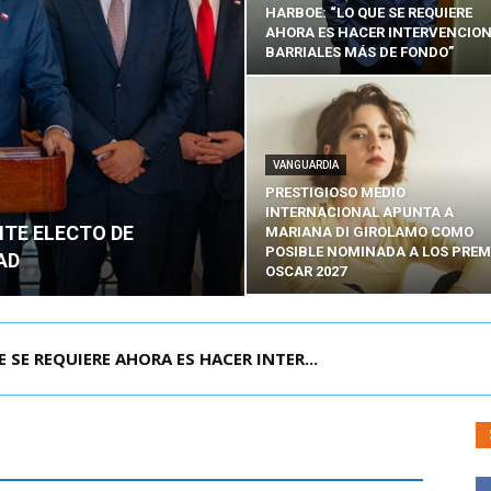
HARBOE: “LO QUE SE REQUIERE
AHORA ES HACER INTERVENCIO
BARRIALES MÁS DE FONDO”
VANGUARDIA
PRESTIGIOSO MEDIO
INTERNACIONAL APUNTA A
NTE ELECTO DE
MARIANA DI GIROLAMO COMO
POSIBLE NOMINADA A LOS PREM
AD
OSCAR 2027
POR IPC: “LA ECONOMÍA SE ESTÁ ENC...