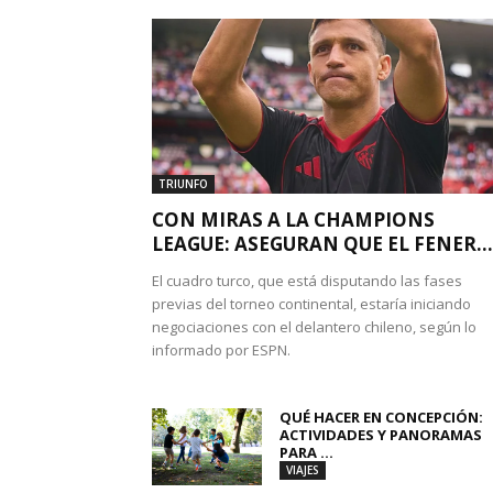
TRIUNFO
CON MIRAS A LA CHAMPIONS
LEAGUE: ASEGURAN QUE EL FENER...
El cuadro turco, que está disputando las fases
previas del torneo continental, estaría iniciando
negociaciones con el delantero chileno, según lo
informado por ESPN.
QUÉ HACER EN CONCEPCIÓN:
ACTIVIDADES Y PANORAMAS
PARA ...
VIAJES