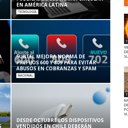
EN AMÉRICA LATINA
TECNOLOGÍA
T
VI
D
A
SUBTEL MEJORA NORMA DE
SU
PREFIJOS 600 Y 809 PARA EVITAR
ABUSOS EN COBRANZAS Y SPAM
NACIONAL
T
N
D
PO
VI.
DESDE OCTUBRE LOS DISPOSITIVOS
S
VENDIDOS EN CHILE DEBERÁN