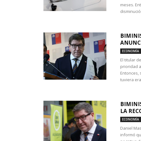
meses. Ent
disminución
BIMINI
ANUNCI
ECONOMÍA
El titular 
prioridad 
Entonces, 
tuviera era
BIMINI
LA REC
ECONOMÍA
Daniel Mas
informó qu