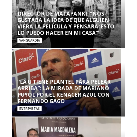
DIRECTOR DE MATAPANKI: “NOS
GUSTABA LA IDEA DE QUE ALGUIEN
VIERA LA PELÍCULA Y PENSARA ‘ESTO
LO PUEDO HACER EN MI CASA’”
VANGUARDIA
“LA U TIENE PLANTEL PARA PELEAR
ARRIBA”: LA MIRADA DE MARIANO
PUYOL POR EL RENACER AZUL CON
FERNANDO GAGO
ENTREVISTAS