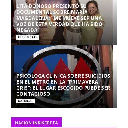
LITA DONOSO PRESENTÓ SU
DOCUMENTAL SOBRE MARÍA
MAGDALENA: “ME MUEVE SER UNA
VOZ DE ESTA VERDAD QUE HA SIDO
NEGADA”
ENTREVISTAS
PSICÓLOGA CLÍNICA SOBRE SUICIDIOS
EN EL METRO EN LA “PRIMAVERA
GRIS”: EL LUGAR ESCOGIDO PUEDE SER
CONTAGIOSO
NACIONAL
NACIÓN INDISCRETA