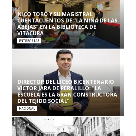
NICO TORO Y SU MAGISTRAL
CUENTACUENTOS DE “LA NIÑA DE LAS
ABEJAS” EN LA BIBLIOTECA DE
VITACURA
ENTREVISTAS
DIRECTOR DEL LICEO BICENTENARIO
VÍCTOR JARA DE PERALILLO: “LA
ESCUELA ES LA GRAN CONSTRUCTORA
DEL TEJIDO SOCIAL”
NACIONAL