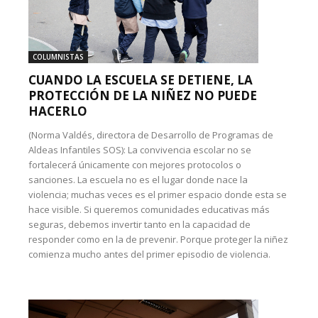
COLUMNISTAS
CUANDO LA ESCUELA SE DETIENE, LA
PROTECCIÓN DE LA NIÑEZ NO PUEDE
HACERLO
(Norma Valdés, directora de Desarrollo de Programas de
Aldeas Infantiles SOS): La convivencia escolar no se
fortalecerá únicamente con mejores protocolos o
sanciones. La escuela no es el lugar donde nace la
violencia; muchas veces es el primer espacio donde esta se
hace visible. Si queremos comunidades educativas más
seguras, debemos invertir tanto en la capacidad de
responder como en la de prevenir. Porque proteger la niñez
comienza mucho antes del primer episodio de violencia.