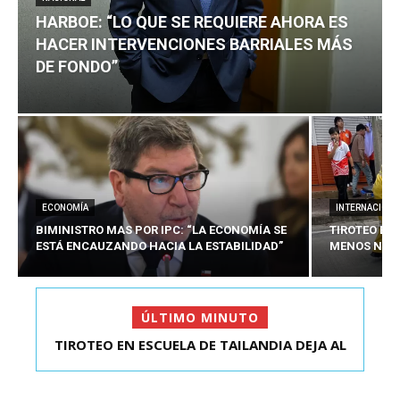
HARBOE: “LO QUE SE REQUIERE AHORA ES
HACER INTERVENCIONES BARRIALES MÁS
DE FONDO”
ECONOMÍA
INTERNACIONA
BIMINISTRO MAS POR IPC: “LA ECONOMÍA SE
TIROTEO EN 
ESTÁ ENCAUZANDO HACIA LA ESTABILIDAD”
MENOS NUEV
ÚLTIMO MINUTO
TIROTEO EN ESCUELA DE TAILANDIA DEJA AL
HARBOE: “LO QUE SE REQUIERE AHORA ES HACER
MENOS NUEVE MU...
INTER...