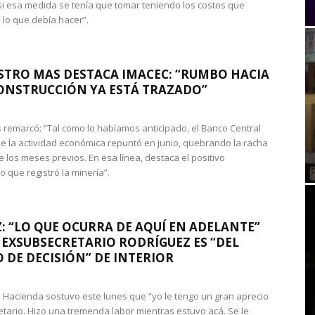
si esa medida se tenía que tomar teniendo los costos que
 lo que debía hacer”.
STRO MAS DESTACA IMACEC: “RUMBO HACIA
ONSTRUCCIÓN YA ESTÁ TRAZADO”
 remarcó: “Tal como lo habíamos anticipado, el Banco Central
e la actividad económica repuntó en junio, quebrando la racha
e los meses previos. En esa línea, destaca el positivo
que registró la minería”.
: “LO QUE OCURRA DE AQUÍ EN ADELANTE”
 EXSUBSECRETARIO RODRÍGUEZ ES “DEL
 DE DECISIÓN” DE INTERIOR
 de Hacienda sostuvo este lunes que “yo le tengo un gran aprecio
etario. Hizo una tremenda labor mientras estuvo acá. Se le