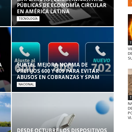
PÚBLICAS DE ECONOMÍA CIRCULAR
EN AMÉRICA LATINA
TECNOLOGÍA
T
VI
D
SU
A
SUBTEL MEJORA NORMA DE
PREFIJOS 600 Y 809 PARA EVITAR
ABUSOS EN COBRANZAS Y SPAM
NACIONAL
T
N
D
PO
VI.
DESDE OCTUBRE LOS DISPOSITIVOS