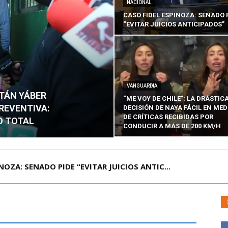
NACIONAL
CASO FIDEL ESPINOZA: SENADO 
“EVITAR JUICIOS ANTICIPADOS”
VANGUARDIA
ITÁN YÁBER
“ME VOY DE CHILE”: LA DRÁSTIC
PREVENTIVA:
DECISIÓN DE NAYA FÁCIL EN MED
DE CRÍTICAS RECIBIDAS POR
O TOTAL
CONDUCIR A MÁS DE 200 KM/H
ÁMITE Y DECLARA ADMISIBLES LOS TRES REQU...