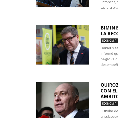
Entonces, 
tuviera era
BIMINI
LA REC
ECONOMÍA
Daniel Mas
informó qu
negativa d
desempeño 
QUIROZ
CON EL
ÁMBITO
ECONOMÍA
El titular
al subsecr