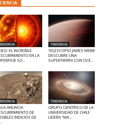
CIENCIA
ENDENCIA
TENDENCIA
DEO: EL INCREÍBLE
TELESCOPIO JAMES WEBB
ESCUBRIMIENTO EN LA
DESCUBRE UNA
PERFICIE SO...
SUPERTIERRA CON OCÉ...
ENDENCIA
TENDENCIA
ASA ANUNCIA
GRUPO CIENTÍFICO DE LA
ESCUBRIMIENTO DE
UNIVERSIDAD DE CHILE
SIBLES INDICIOS DE
LIDERA “MA...
..