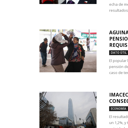
echa de me
resultados
AGUINA
PENSIO
REQUIS
DATO ÚTIL
El popular
pensión de
caso de te
IMACEC
CONSEC
ECONOMÍA
El resulta
un 1,2%, y