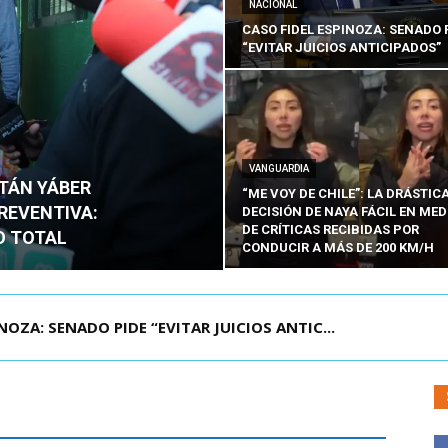
NACIONAL
CASO FIDEL ESPINOZA: SENADO 
“EVITAR JUICIOS ANTICIPADOS”
VANGUARDIA
ITÁN YÁBER
“ME VOY DE CHILE”: LA DRÁSTIC
PREVENTIVA:
DECISIÓN DE NAYA FÁCIL EN MED
DE CRÍTICAS RECIBIDAS POR
O TOTAL
CONDUCIR A MÁS DE 200 KM/H
ZA: SENADO PIDE “EVITAR JUICIOS ANTIC...
ÁMITE Y DECLARA ADMISIBLES LOS TRES REQU...