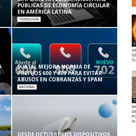
PÚBLICAS DE ECONOMÍA CIRCULAR
EN AMÉRICA LATINA
TECNOLOGÍA
T
VI
D
SU
A
SUBTEL MEJORA NORMA DE
PREFIJOS 600 Y 809 PARA EVITAR
ABUSOS EN COBRANZAS Y SPAM
NACIONAL
T
N
D
PO
VI.
DESDE OCTUBRE LOS DISPOSITIVOS