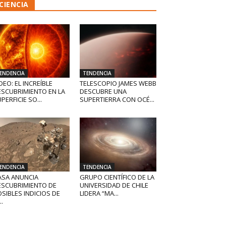
CIENCIA
ENDENCIA
TENDENCIA
DEO: EL INCREÍBLE
TELESCOPIO JAMES WEBB
ESCUBRIMIENTO EN LA
DESCUBRE UNA
PERFICIE SO...
SUPERTIERRA CON OCÉ...
ENDENCIA
TENDENCIA
ASA ANUNCIA
GRUPO CIENTÍFICO DE LA
ESCUBRIMIENTO DE
UNIVERSIDAD DE CHILE
SIBLES INDICIOS DE
LIDERA “MA...
..