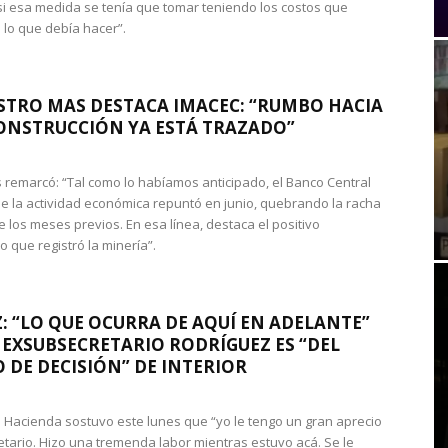
si esa medida se tenía que tomar teniendo los costos que
 lo que debía hacer”.
STRO MAS DESTACA IMACEC: “RUMBO HACIA
ONSTRUCCIÓN YA ESTÁ TRAZADO”
 remarcó: “Tal como lo habíamos anticipado, el Banco Central
e la actividad económica repuntó en junio, quebrando la racha
e los meses previos. En esa línea, destaca el positivo
que registró la minería”.
: “LO QUE OCURRA DE AQUÍ EN ADELANTE”
 EXSUBSECRETARIO RODRÍGUEZ ES “DEL
 DE DECISIÓN” DE INTERIOR
 de Hacienda sostuvo este lunes que “yo le tengo un gran aprecio
etario. Hizo una tremenda labor mientras estuvo acá. Se le