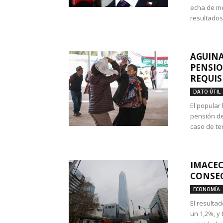
echa de me
resultados
AGUINA
PENSIO
REQUIS
DATO ÚTIL
El popular
pensión de
caso de te
IMACEC
CONSEC
ECONOMÍA
El resulta
un 1,2%, y