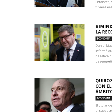
Entonces, 
tuviera era
BIMINI
LA REC
ECONOMÍA
Daniel Mas
informó qu
negativa d
desempeño 
QUIROZ
CON EL
ÁMBITO
ECONOMÍA
El titular
al subsecr