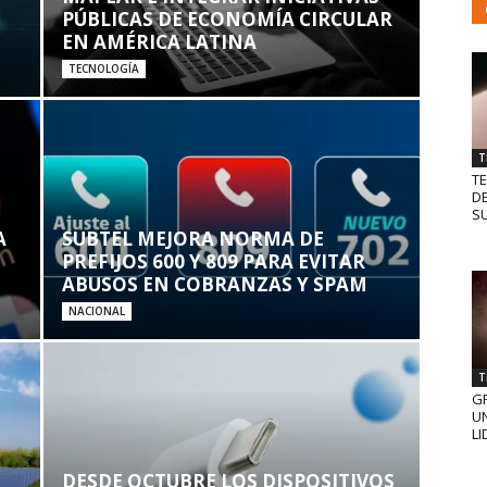
PÚBLICAS DE ECONOMÍA CIRCULAR
EN AMÉRICA LATINA
TECNOLOGÍA
T
T
D
SU
A
SUBTEL MEJORA NORMA DE
PREFIJOS 600 Y 809 PARA EVITAR
ABUSOS EN COBRANZAS Y SPAM
NACIONAL
T
GR
UN
LI
DESDE OCTUBRE LOS DISPOSITIVOS