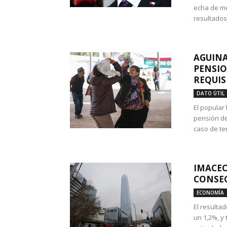
echa de me
resultados
AGUINA
PENSIO
REQUIS
DATO ÚTIL
El popular
pensión de
caso de te
IMACEC
CONSEC
ECONOMÍA
El resulta
un 1,2%, y