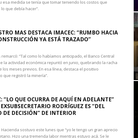
si esa medida se tenía que tomar teniendo los costos que
 lo que debía hacer”.
STRO MAS DESTACA IMACEC: “RUMBO HACIA
ONSTRUCCIÓN YA ESTÁ TRAZADO”
 remarcó: “Tal como lo habíamos anticipado, el Banco Central
e la actividad económica repuntó en junio, quebrando la racha
e los meses previos. En esa línea, destaca el positivo
que registró la minería”.
: “LO QUE OCURRA DE AQUÍ EN ADELANTE”
 EXSUBSECRETARIO RODRÍGUEZ ES “DEL
 DE DECISIÓN” DE INTERIOR
 de Hacienda sostuvo este lunes que “yo le tengo un gran aprecio
etario. Hizo una tremenda labor mientras estuvo acá. Se le