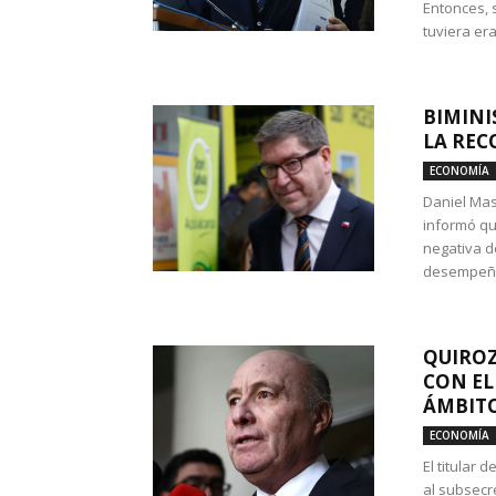
Entonces, 
tuviera era
BIMINI
LA REC
ECONOMÍA
Daniel Mas
informó qu
negativa d
desempeño 
QUIROZ
CON EL
ÁMBITO
ECONOMÍA
El titular
al subsecr