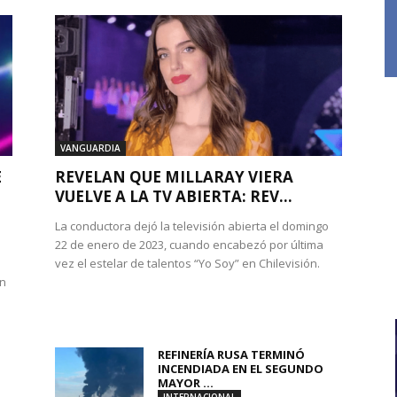
VANGUARDIA
E
REVELAN QUE MILLARAY VIERA
VUELVE A LA TV ABIERTA: REV...
La conductora dejó la televisión abierta el domingo
22 de enero de 2023, cuando encabezó por última
vez el estelar de talentos “Yo Soy” en Chilevisión.
en
REFINERÍA RUSA TERMINÓ
INCENDIADA EN EL SEGUNDO
MAYOR ...