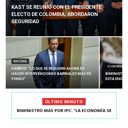
KAST SE REUNIÓ CON EL PRESIDENTE
ELECTO DE COLOMBIA: ABORDARON
SEGURIDAD
NACIONAL
ECONOMÍA
HARBOE: “LO QUE SE REQUIERE AHORA ES
HACER INTERVENCIONES BARRIALES MÁS DE
BIMINISTRO
FONDO”
ESTÁ ENCAU
ÚLTIMO MINUTO
BIMINISTRO MAS POR IPC: “LA ECONOMÍA SE
ESTÁ ENC...