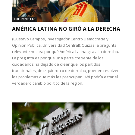
COLUMNISTAS
AMÉRICA LATINA NO GIRÓ A LA DERECHA
(Gustavo Campos, investigador Centro Democracia y
Opinión Pública, Universidad Central): Quizás la pregunta
relevante no sea por qué América Latina gira a la derecha.
La pregunta es por qué una parte creciente de los
ciudadanos ha dejado de creer que los partidos
tradicionales, de izquierda o de derecha, pueden resolver
los problemas que más les preocupan. Ahí podría estar el
verdadero cambio político de la región.