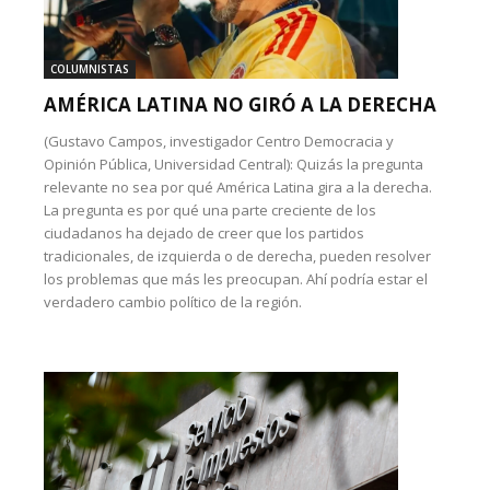
COLUMNISTAS
AMÉRICA LATINA NO GIRÓ A LA DERECHA
(Gustavo Campos, investigador Centro Democracia y
Opinión Pública, Universidad Central): Quizás la pregunta
relevante no sea por qué América Latina gira a la derecha.
La pregunta es por qué una parte creciente de los
ciudadanos ha dejado de creer que los partidos
tradicionales, de izquierda o de derecha, pueden resolver
los problemas que más les preocupan. Ahí podría estar el
verdadero cambio político de la región.