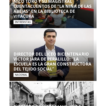
NICO TORO Y SU MAGISTRAL
CUENTACUENTOS DE “LA NIÑA DE LAS
ABEJAS” EN LA BIBLIOTECA DE
VITACURA
ENTREVISTAS
DIRECTOR DEL LICEO BICENTENARIO
VÍCTOR JARA DE PERALILLO: “LA
ESCUELA ES LA GRAN CONSTRUCTORA
DEL TEJIDO SOCIAL”
NACIONAL