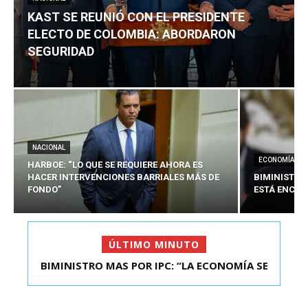
KAST SE REUNIÓ CON EL PRESIDENTE
ELECTO DE COLOMBIA: ABORDARON
SEGURIDAD
NACIONAL
ECONOMÍA
HARBOE: “LO QUE SE REQUIERE AHORA ES
HACER INTERVENCIONES BARRIALES MÁS DE
BIMINISTRO
FONDO”
ESTÁ ENCAU
ÚLTIMO MINUTO
BIMINISTRO MAS POR IPC: “LA ECONOMÍA SE
KAST SE REUNIÓ CON EL PRESIDENTE ELECTO DE
ESTÁ ENC...
COLOMBIA: A...