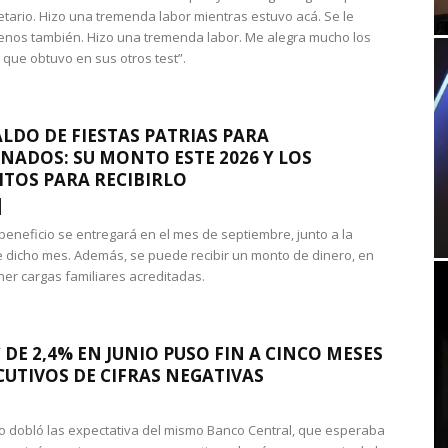
etario. Hizo una tremenda labor mientras estuvo acá. Se le
nos también. Hizo una tremenda labor. Me alegra mucho los
 que obtuvo en sus otros test”.
LDO DE FIESTAS PATRIAS PARA
NADOS: SU MONTO ESTE 2026 Y LOS
ITOS PARA RECIBIRLO
 beneficio se entregará en el mes de septiembre, junto a la
 dicho mes. Además, se puede recibir un monto de dinero, en
ner cargas familiares acreditadas.
 DE 2,4% EN JUNIO PUSO FIN A CINCO MESES
UTIVOS DE CIFRAS NEGATIVAS
do dobló las expectativa del mismo Banco Central, que esperaba