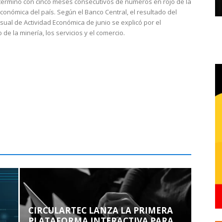
 terminó con cinco meses consecutivos de números en rojo de la
económica del país. Según el Banco Central, el resultado del
sual de Actividad Económica de junio se explicó por el
 de la minería, los servicios y el comercio.
CIRCULARTEC LANZA LA PRIMERA
PLATAFORMA INTERACTIVA PARA