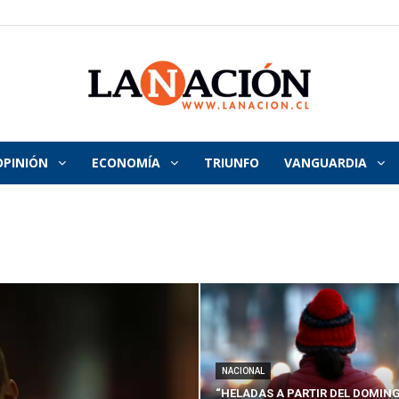
OPINIÓN
ECONOMÍA
TRIUNFO
VANGUARDIA
La
Nación
NACIONAL
“HELADAS A PARTIR DEL DOMING