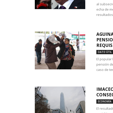
al subsecr
echa de me
resultados
AGUINA
PENSIO
REQUIS
DATO ÚTIL
El popular
pensión de
caso de te
IMACEC
CONSEC
ECONOMÍA
El resulta