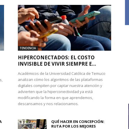
TENDENCIA
HIPERCONECTADOS: EL COSTO
INVISIBLE DE VIVIR SIEMPRE E...
Académicos de la Universidad Católica de Temuco
analizan cómo los algoritmos de las plataformas
s,
digitales compiten por captar nuestra atención y
advierten que la hiperconectividad ya está
modificando la forma en que aprendemos,
descansamos y nos relacionamos.
A
QUÉ HACER EN CONCEPCIÓN:
RUTA POR LOS MEJORES