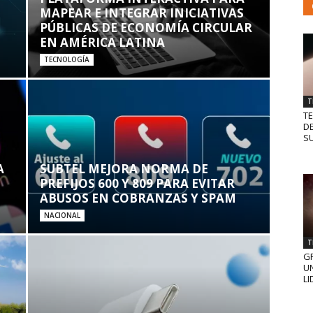
MAPEAR E INTEGRAR INICIATIVAS
PÚBLICAS DE ECONOMÍA CIRCULAR
EN AMÉRICA LATINA
TECNOLOGÍA
T
T
D
SU
A
SUBTEL MEJORA NORMA DE
PREFIJOS 600 Y 809 PARA EVITAR
ABUSOS EN COBRANZAS Y SPAM
NACIONAL
T
GR
UN
LI