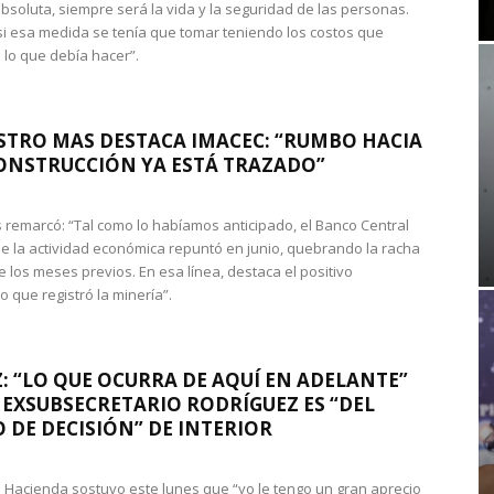
absoluta, siempre será la vida y la seguridad de las personas.
si esa medida se tenía que tomar teniendo los costos que
 lo que debía hacer”.
STRO MAS DESTACA IMACEC: “RUMBO HACIA
ONSTRUCCIÓN YA ESTÁ TRAZADO”
 remarcó: “Tal como lo habíamos anticipado, el Banco Central
e la actividad económica repuntó en junio, quebrando la racha
e los meses previos. En esa línea, destaca el positivo
que registró la minería”.
: “LO QUE OCURRA DE AQUÍ EN ADELANTE”
 EXSUBSECRETARIO RODRÍGUEZ ES “DEL
 DE DECISIÓN” DE INTERIOR
 de Hacienda sostuvo este lunes que “yo le tengo un gran aprecio