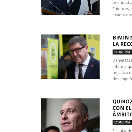
prioridad 
Entonces, 
tuviera era
BIMINI
LA REC
ECONOMÍA
Daniel Mas
informó qu
negativa d
desempeño 
QUIROZ
CON EL
ÁMBITO
ECONOMÍA
El titular