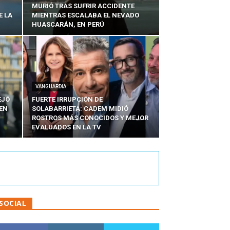
MURIÓ TRAS SUFRIR ACCIDENTE
E LA
MIENTRAS ESCALABA EL NEVADO
HUASCARÁN, EN PERÚ
VANGUARDIA
EJÓ
FUERTE IRRUPCIÓN DE
EN
SOLABARRIETA: CADEM MIDIÓ
N
ROSTROS MÁS CONOCIDOS Y MEJOR
EVALUADOS EN LA TV
SOCIAL