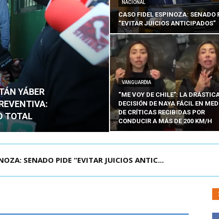
NACIONAL
CASO FIDEL ESPINOZA: SENADO 
“EVITAR JUICIOS ANTICIPADOS”
VANGUARDIA
ITÁN YÁBER
“ME VOY DE CHILE”: LA DRÁSTIC
PREVENTIVA:
DECISIÓN DE NAYA FÁCIL EN MED
DE CRÍTICAS RECIBIDAS POR
O TOTAL
CONDUCIR A MÁS DE 200 KM/H
ÁMITE Y DECLARA ADMISIBLES LOS TRES REQU...