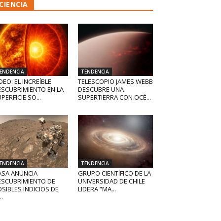
CIENCIA
ENDENCIA
TENDENCIA
DEO: EL INCREÍBLE
TELESCOPIO JAMES WEBB
ESCUBRIMIENTO EN LA
DESCUBRE UNA
PERFICIE SO...
SUPERTIERRA CON OCÉ...
ENDENCIA
TENDENCIA
ASA ANUNCIA
GRUPO CIENTÍFICO DE LA
ESCUBRIMIENTO DE
UNIVERSIDAD DE CHILE
SIBLES INDICIOS DE
LIDERA “MA...
..