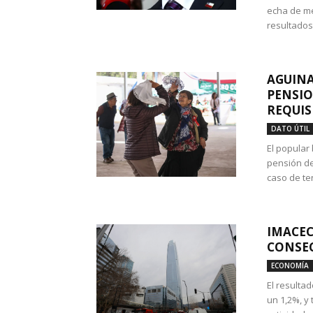
echa de me
resultados
AGUINA
PENSIO
REQUIS
DATO ÚTIL
El popular
pensión de
caso de te
IMACEC
CONSEC
ECONOMÍA
El resulta
un 1,2%, y