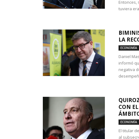
Entonces, 
tuviera era
BIMINI
LA REC
ECONOMÍA
Daniel Mas
informó qu
negativa d
desempeño 
QUIROZ
CON EL
ÁMBITO
ECONOMÍA
El titular
al subsecr