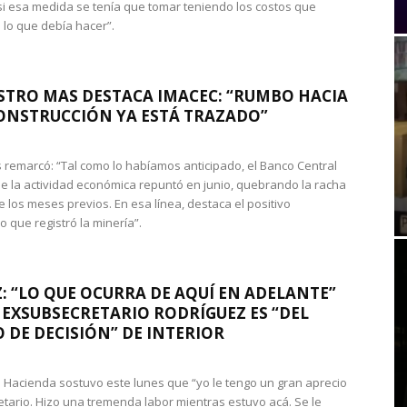
si esa medida se tenía que tomar teniendo los costos que
 lo que debía hacer”.
STRO MAS DESTACA IMACEC: “RUMBO HACIA
ONSTRUCCIÓN YA ESTÁ TRAZADO”
 remarcó: “Tal como lo habíamos anticipado, el Banco Central
e la actividad económica repuntó en junio, quebrando la racha
e los meses previos. En esa línea, destaca el positivo
que registró la minería”.
: “LO QUE OCURRA DE AQUÍ EN ADELANTE”
 EXSUBSECRETARIO RODRÍGUEZ ES “DEL
 DE DECISIÓN” DE INTERIOR
 de Hacienda sostuvo este lunes que “yo le tengo un gran aprecio
etario. Hizo una tremenda labor mientras estuvo acá. Se le