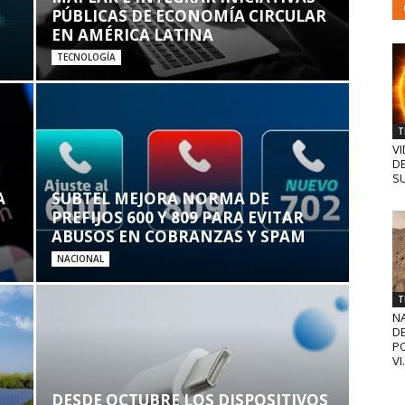
PÚBLICAS DE ECONOMÍA CIRCULAR
EN AMÉRICA LATINA
TECNOLOGÍA
T
VI
D
SU
A
SUBTEL MEJORA NORMA DE
PREFIJOS 600 Y 809 PARA EVITAR
ABUSOS EN COBRANZAS Y SPAM
NACIONAL
T
N
D
PO
VI.
DESDE OCTUBRE LOS DISPOSITIVOS