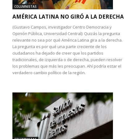
COLUMNISTAS
AMÉRICA LATINA NO GIRÓ A LA DERECHA
(Gustavo Campos, investigador Centro Democracia y
Opinión Pública, Universidad Central): Quizás la pregunta
relevante no sea por qué América Latina gira a la derecha.
La pregunta es por qué una parte creciente de los
ciudadanos ha dejado de creer que los partidos
tradicionales, de izquierda o de derecha, pueden resolver
los problemas que más les preocupan. Ahí podría estar el
verdadero cambio político de la región.