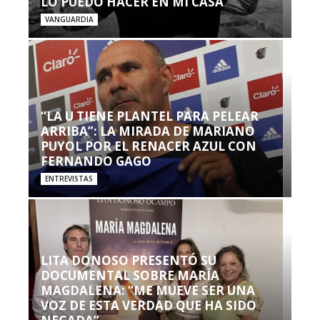
LO PUEDO HACER EN MI CASA’”
VANGUARDIA
“LA U TIENE PLANTEL PARA PELEAR
ARRIBA”: LA MIRADA DE MARIANO
PUYOL POR EL RENACER AZUL CON
FERNANDO GAGO
ENTREVISTAS
LITA DONOSO PRESENTÓ SU
DOCUMENTAL SOBRE MARÍA
MAGDALENA: “ME MUEVE SER UNA
VOZ DE ESTA VERDAD QUE HA SIDO