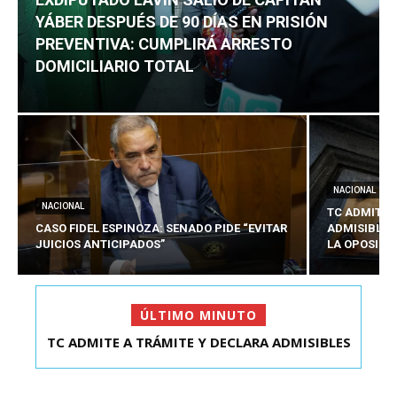
YÁBER DESPUÉS DE 90 DÍAS EN PRISIÓN
PREVENTIVA: CUMPLIRÁ ARRESTO
DOMICILIARIO TOTAL
NACIONAL
NACIONAL
TC ADMITE 
CASO FIDEL ESPINOZA: SENADO PIDE “EVITAR
ADMISIBLES
JUICIOS ANTICIPADOS”
LA OPOSICI
ÚLTIMO MINUTO
TC ADMITE A TRÁMITE Y DECLARA ADMISIBLES
EXDIPUTADO LAVÍN SALIÓ DE CAPITÁN YÁBER
LOS TRES REQU...
DESPUÉS DE 90 ...