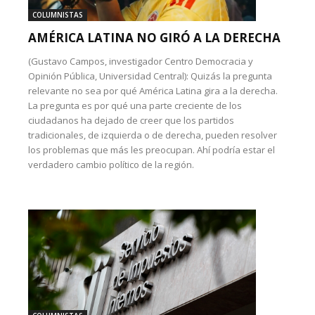
COLUMNISTAS
AMÉRICA LATINA NO GIRÓ A LA DERECHA
(Gustavo Campos, investigador Centro Democracia y
Opinión Pública, Universidad Central): Quizás la pregunta
relevante no sea por qué América Latina gira a la derecha.
La pregunta es por qué una parte creciente de los
ciudadanos ha dejado de creer que los partidos
tradicionales, de izquierda o de derecha, pueden resolver
los problemas que más les preocupan. Ahí podría estar el
verdadero cambio político de la región.