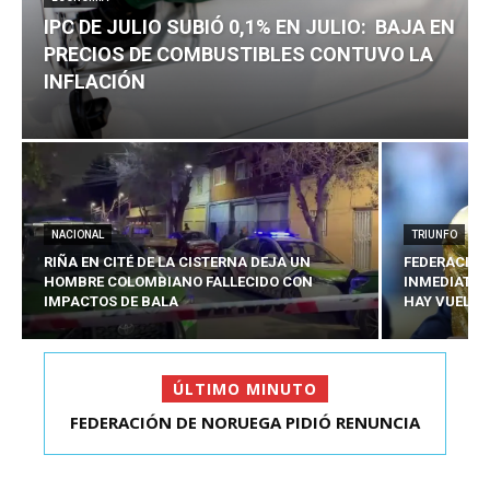
IPC DE JULIO SUBIÓ 0,1% EN JULIO: BAJA EN
PRECIOS DE COMBUSTIBLES CONTUVO LA
INFLACIÓN
NACIONAL
TRIUNFO
RIÑA EN CITÉ DE LA CISTERNA DEJA UN
FEDERACIÓN
HOMBRE COLOMBIANO FALLECIDO CON
INMEDIATA D
IMPACTOS DE BALA
HAY VUELTA
ÚLTIMO MINUTO
FEDERACIÓN DE NORUEGA PIDIÓ RENUNCIA
IPC DE JULIO SUBIÓ 0,1% EN JULIO: BAJA EN
INMEDIATA DE INFA...
PRECIOS DE ...