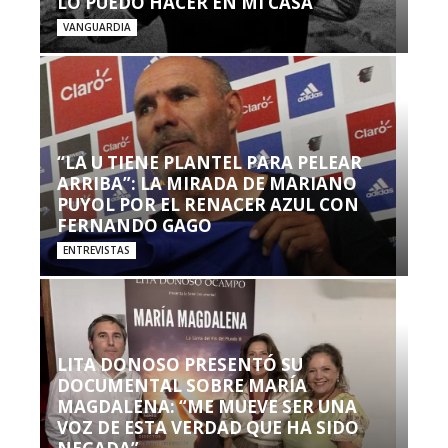
LO PUEDO HACER EN MI CASA’”
VANGUARDIA
“LA U TIENE PLANTEL PARA PELEAR
ARRIBA”: LA MIRADA DE MARIANO
PUYOL POR EL RENACER AZUL CON
FERNANDO GAGO
ENTREVISTAS
LITA DONOSO PRESENTÓ SU
DOCUMENTAL SOBRE MARÍA
MAGDALENA: “ME MUEVE SER UNA
VOZ DE ESTA VERDAD QUE HA SIDO