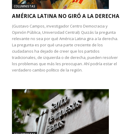
COLUMNISTAS
AMÉRICA LATINA NO GIRÓ A LA DERECHA
(Gustavo Campos, investigador Centro Democracia y
Opinión Pública, Universidad Central): Quizás la pregunta
relevante no sea por qué América Latina gira a la derecha.
La pregunta es por qué una parte creciente de los
ciudadanos ha dejado de creer que los partidos
tradicionales, de izquierda o de derecha, pueden resolver
los problemas que más les preocupan. Ahí podría estar el
verdadero cambio político de la región.