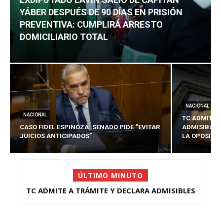
YÁBER DESPUÉS DE 90 DÍAS EN PRISIÓN
PREVENTIVA: CUMPLIRÁ ARRESTO
DOMICILIARIO TOTAL
NACIONAL
NACIONAL
TC ADMITE 
CASO FIDEL ESPINOZA: SENADO PIDE “EVITAR
ADMISIBLES
JUICIOS ANTICIPADOS”
LA OPOSICI
ÚLTIMO MINUTO
TC ADMITE A TRÁMITE Y DECLARA ADMISIBLES
LOS TRES REQU...