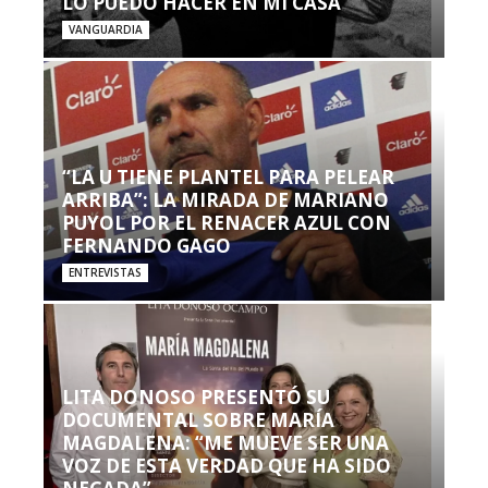
LO PUEDO HACER EN MI CASA’”
VANGUARDIA
“LA U TIENE PLANTEL PARA PELEAR
ARRIBA”: LA MIRADA DE MARIANO
PUYOL POR EL RENACER AZUL CON
FERNANDO GAGO
ENTREVISTAS
LITA DONOSO PRESENTÓ SU
DOCUMENTAL SOBRE MARÍA
MAGDALENA: “ME MUEVE SER UNA
VOZ DE ESTA VERDAD QUE HA SIDO