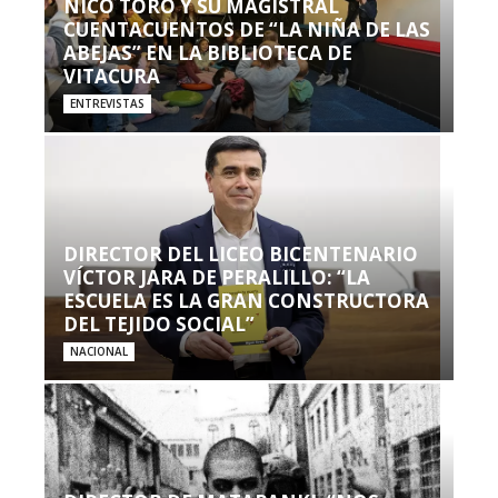
NICO TORO Y SU MAGISTRAL
CUENTACUENTOS DE “LA NIÑA DE LAS
ABEJAS” EN LA BIBLIOTECA DE
VITACURA
ENTREVISTAS
DIRECTOR DEL LICEO BICENTENARIO
VÍCTOR JARA DE PERALILLO: “LA
ESCUELA ES LA GRAN CONSTRUCTORA
DEL TEJIDO SOCIAL”
NACIONAL