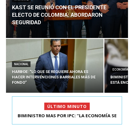
KAST SE REUNIÓ CON EL PRESIDENTE
ELECTO DE COLOMBIA: ABORDARON
SEGURIDAD
NACIONAL
ECONOMÍA
HARBOE: “LO QUE SE REQUIERE AHORA ES
HACER INTERVENCIONES BARRIALES MÁS DE
BIMINISTRO
FONDO”
ESTÁ ENCAU
ÚLTIMO MINUTO
BIMINISTRO MAS POR IPC: “LA ECONOMÍA SE
KAST SE REUNIÓ CON EL PRESIDENTE ELECTO DE
ESTÁ ENC...
COLOMBIA: A...