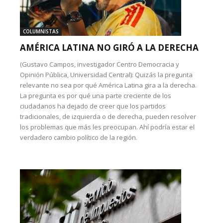
COLUMNISTAS
AMÉRICA LATINA NO GIRÓ A LA DERECHA
(Gustavo Campos, investigador Centro Democracia y
Opinión Pública, Universidad Central): Quizás la pregunta
relevante no sea por qué América Latina gira a la derecha.
La pregunta es por qué una parte creciente de los
ciudadanos ha dejado de creer que los partidos
tradicionales, de izquierda o de derecha, pueden resolver
los problemas que más les preocupan. Ahí podría estar el
verdadero cambio político de la región.