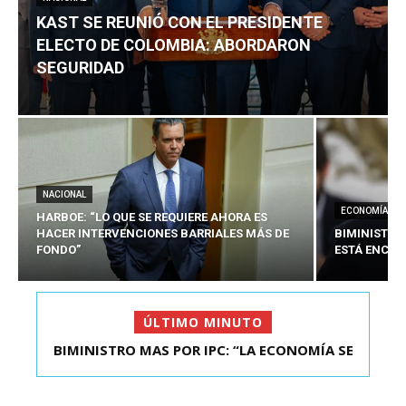
KAST SE REUNIÓ CON EL PRESIDENTE
ELECTO DE COLOMBIA: ABORDARON
SEGURIDAD
NACIONAL
ECONOMÍA
HARBOE: “LO QUE SE REQUIERE AHORA ES
HACER INTERVENCIONES BARRIALES MÁS DE
BIMINISTRO
FONDO”
ESTÁ ENCAU
ÚLTIMO MINUTO
BIMINISTRO MAS POR IPC: “LA ECONOMÍA SE
KAST SE REUNIÓ CON EL PRESIDENTE ELECTO DE
ESTÁ ENC...
COLOMBIA: A...