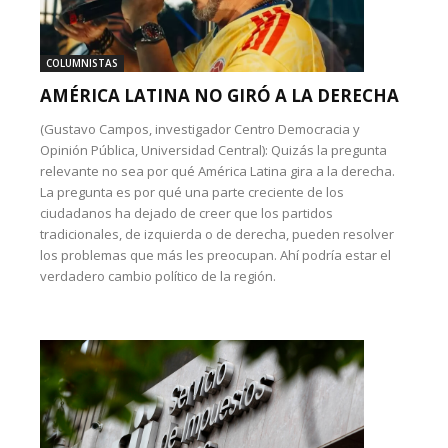
COLUMNISTAS
AMÉRICA LATINA NO GIRÓ A LA DERECHA
(Gustavo Campos, investigador Centro Democracia y
Opinión Pública, Universidad Central): Quizás la pregunta
relevante no sea por qué América Latina gira a la derecha.
La pregunta es por qué una parte creciente de los
ciudadanos ha dejado de creer que los partidos
tradicionales, de izquierda o de derecha, pueden resolver
los problemas que más les preocupan. Ahí podría estar el
verdadero cambio político de la región.