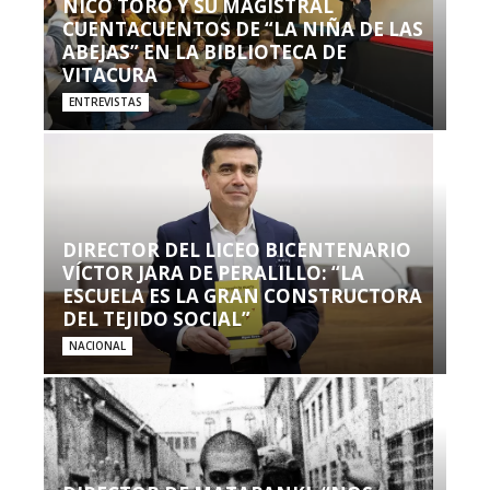
NICO TORO Y SU MAGISTRAL
CUENTACUENTOS DE “LA NIÑA DE LAS
ABEJAS” EN LA BIBLIOTECA DE
VITACURA
ENTREVISTAS
DIRECTOR DEL LICEO BICENTENARIO
VÍCTOR JARA DE PERALILLO: “LA
ESCUELA ES LA GRAN CONSTRUCTORA
DEL TEJIDO SOCIAL”
NACIONAL