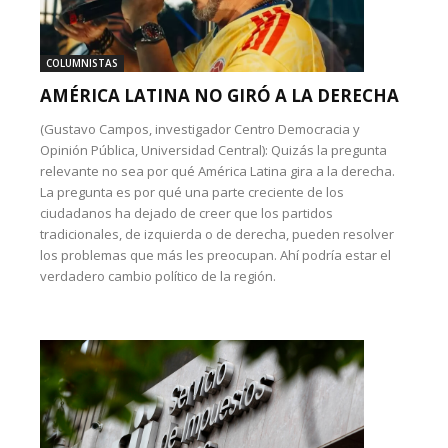
COLUMNISTAS
AMÉRICA LATINA NO GIRÓ A LA DERECHA
(Gustavo Campos, investigador Centro Democracia y
Opinión Pública, Universidad Central): Quizás la pregunta
relevante no sea por qué América Latina gira a la derecha.
La pregunta es por qué una parte creciente de los
ciudadanos ha dejado de creer que los partidos
tradicionales, de izquierda o de derecha, pueden resolver
los problemas que más les preocupan. Ahí podría estar el
verdadero cambio político de la región.