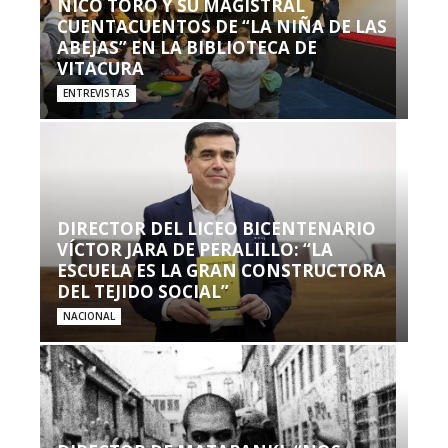
NICO TORO Y SU MAGISTRAL
CUENTACUENTOS DE “LA NIÑA DE LAS
ABEJAS” EN LA BIBLIOTECA DE
VITACURA
ENTREVISTAS
DIRECTOR DEL LICEO BICENTENARIO
VÍCTOR JARA DE PERALILLO: “LA
ESCUELA ES LA GRAN CONSTRUCTORA
DEL TEJIDO SOCIAL”
NACIONAL