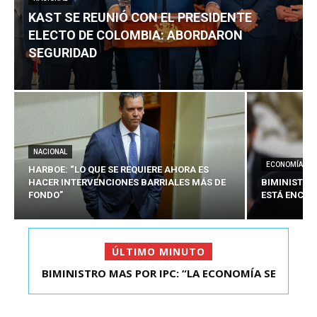
KAST SE REUNIÓ CON EL PRESIDENTE
ELECTO DE COLOMBIA: ABORDARON
SEGURIDAD
NACIONAL
ECONOMÍA
HARBOE: “LO QUE SE REQUIERE AHORA ES
HACER INTERVENCIONES BARRIALES MÁS DE
BIMINISTRO
FONDO”
ESTÁ ENCAU
ÚLTIMO MINUTO
BIMINISTRO MAS POR IPC: “LA ECONOMÍA SE
KAST SE REUNIÓ CON EL PRESIDENTE ELECTO DE
ESTÁ ENC...
COLOMBIA: A...