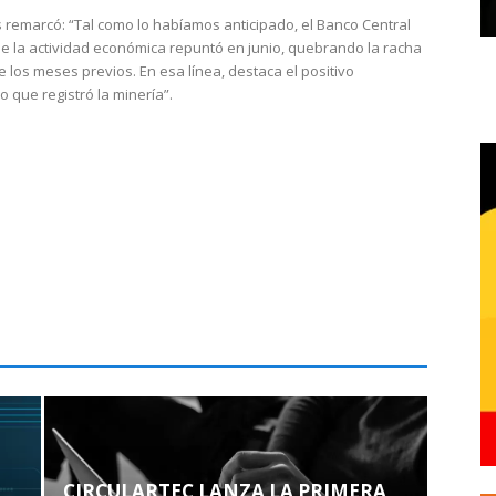
 remarcó: “Tal como lo habíamos anticipado, el Banco Central
e la actividad económica repuntó en junio, quebrando la racha
e los meses previos. En esa línea, destaca el positivo
que registró la minería”.
CIRCULARTEC LANZA LA PRIMERA