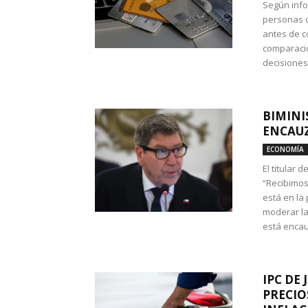
Según info
personas c
antes de co
comparació
decisione
BIMINI
ENCAUZ
ECONOMÍA
El titular 
“Recibimos
está en la
moderar la
está encau
IPC DE 
PRECIO