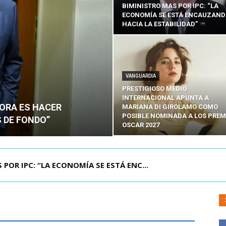
BIMINISTRO MAS POR IPC: “LA
ECONOMÍA SE ESTÁ ENCAUZAN
HACIA LA ESTABILIDAD”
VANGUARDIA
PRESTIGIOSO MEDIO
INTERNACIONAL APUNTA A
HORA ES HACER
MARIANA DI GIROLAMO COMO
POSIBLE NOMINADA A LOS PREM
 DE FONDO”
OSCAR 2027
UELA DE TAILANDIA DEJA AL MENOS NUEVE MU...