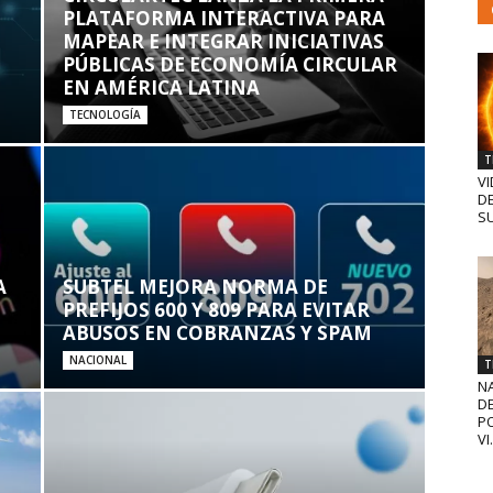
PLATAFORMA INTERACTIVA PARA
MAPEAR E INTEGRAR INICIATIVAS
PÚBLICAS DE ECONOMÍA CIRCULAR
EN AMÉRICA LATINA
TECNOLOGÍA
T
VI
D
SU
A
SUBTEL MEJORA NORMA DE
PREFIJOS 600 Y 809 PARA EVITAR
ABUSOS EN COBRANZAS Y SPAM
NACIONAL
T
N
D
PO
VI.