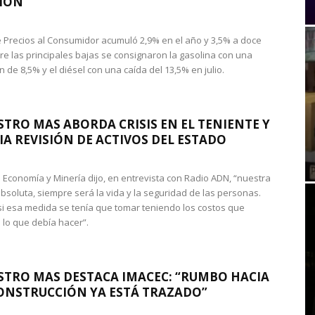
IÓN
de Precios al Consumidor acumuló 2,9% en el año y 3,5% a doce
re las principales bajas se consignaron la gasolina con una
 de 8,5% y el diésel con una caída del 13,5% en julio.
STRO MAS ABORDA CRISIS EN EL TENIENTE Y
A REVISIÓN DE ACTIVOS DEL ESTADO
de Economía y Minería dijo, en entrevista con Radio ADN, “nuestra
absoluta, siempre será la vida y la seguridad de las personas.
si esa medida se tenía que tomar teniendo los costos que
 lo que debía hacer”.
STRO MAS DESTACA IMACEC: “RUMBO HACIA
ONSTRUCCIÓN YA ESTÁ TRAZADO”