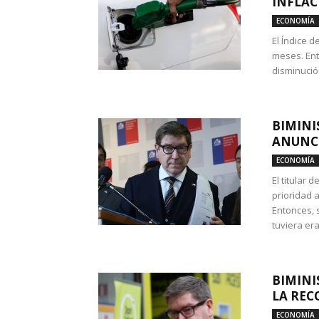
INFLAC
ECONOMÍA
El Índice 
meses. Ent
disminución
BIMINI
ANUNCI
ECONOMÍA
El titular 
prioridad 
Entonces, 
tuviera era
BIMINI
LA REC
ECONOMÍA