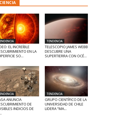
CIENCIA
ENDENCIA
TENDENCIA
DEO: EL INCREÍBLE
TELESCOPIO JAMES WEBB
ESCUBRIMIENTO EN LA
DESCUBRE UNA
PERFICIE SO...
SUPERTIERRA CON OCÉ...
ENDENCIA
TENDENCIA
ASA ANUNCIA
GRUPO CIENTÍFICO DE LA
ESCUBRIMIENTO DE
UNIVERSIDAD DE CHILE
SIBLES INDICIOS DE
LIDERA “MA...
..