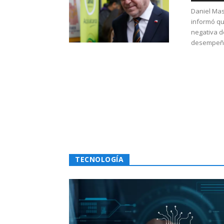
Daniel Mas
informó qu
negativa d
desempeño 
TECNOLOGÍA