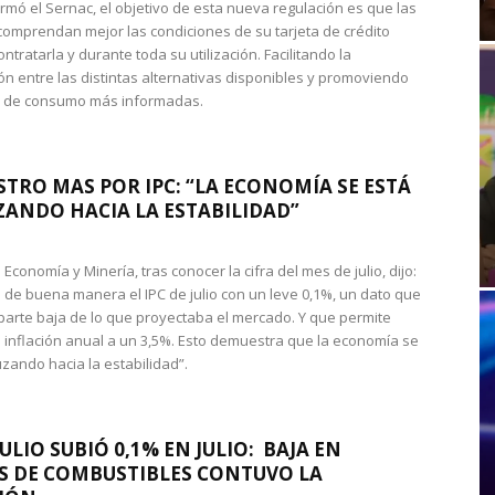
rmó el Sernac, el objetivo de esta nueva regulación es que las
omprendan mejor las condiciones de su tarjeta de crédito
ntratarla y durante toda su utilización. Facilitando la
n entre las distintas alternativas disponibles y promoviendo
s de consumo más informadas.
STRO MAS POR IPC: “LA ECONOMÍA SE ESTÁ
ANDO HACIA LA ESTABILIDAD”
de Economía y Minería, tras conocer la cifra del mes de julio, dijo:
 de buena manera el IPC de julio con un leve 0,1%, un dato que
 parte baja de lo que proyectaba el mercado. Y que permite
 inflación anual a un 3,5%. Esto demuestra que la economía se
zando hacia la estabilidad”.
JULIO SUBIÓ 0,1% EN JULIO: BAJA EN
S DE COMBUSTIBLES CONTUVO LA