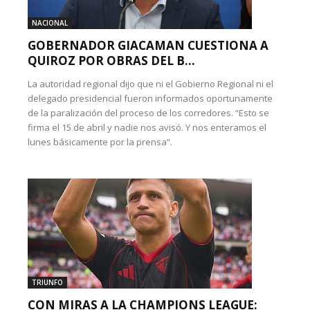
NACIONAL
GOBERNADOR GIACAMAN CUESTIONA A
QUIROZ POR OBRAS DEL B...
La autoridad regional dijo que ni el Gobierno Regional ni el
delegado presidencial fueron informados oportunamente
de la paralización del proceso de los corredores. “Esto se
firma el 15 de abril y nadie nos avisó. Y nos enteramos el
lunes básicamente por la prensa”.
TRIUNFO
CON MIRAS A LA CHAMPIONS LEAGUE: