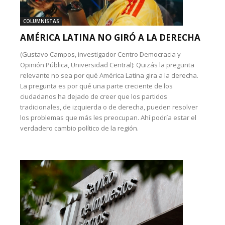
COLUMNISTAS
AMÉRICA LATINA NO GIRÓ A LA DERECHA
(Gustavo Campos, investigador Centro Democracia y
Opinión Pública, Universidad Central): Quizás la pregunta
relevante no sea por qué América Latina gira a la derecha.
La pregunta es por qué una parte creciente de los
ciudadanos ha dejado de creer que los partidos
tradicionales, de izquierda o de derecha, pueden resolver
los problemas que más les preocupan. Ahí podría estar el
verdadero cambio político de la región.