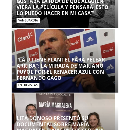
GUSTABA LA IDEA DE QUE ALGUIEN
VIERA LA PELÍCULA Y PENSARA ‘ESTO
LO PUEDO HACER EN MI CASA’”
VANGUARDIA
“LA U TIENE PLANTEL PARA PELEAR
ARRIBA”: LA MIRADA DE MARIANO
PUYOL POR EL RENACER AZUL CON
FERNANDO GAGO
ENTREVISTAS
LITA DONOSO PRESENTÓ SU
DOCUMENTAL SOBRE MARÍA