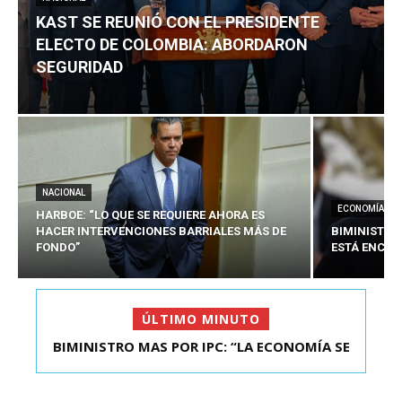
KAST SE REUNIÓ CON EL PRESIDENTE
ELECTO DE COLOMBIA: ABORDARON
SEGURIDAD
NACIONAL
ECONOMÍA
HARBOE: “LO QUE SE REQUIERE AHORA ES
HACER INTERVENCIONES BARRIALES MÁS DE
BIMINISTRO
FONDO”
ESTÁ ENCAU
ÚLTIMO MINUTO
BIMINISTRO MAS POR IPC: “LA ECONOMÍA SE
KAST SE REUNIÓ CON EL PRESIDENTE ELECTO DE
ESTÁ ENC...
COLOMBIA: A...