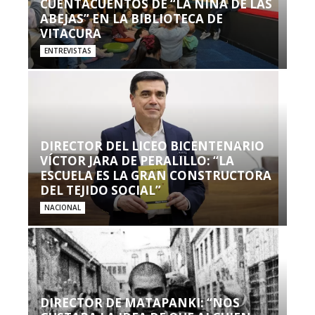
CUENTACUENTOS DE “LA NIÑA DE LAS
ABEJAS” EN LA BIBLIOTECA DE
VITACURA
ENTREVISTAS
DIRECTOR DEL LICEO BICENTENARIO
VÍCTOR JARA DE PERALILLO: “LA
ESCUELA ES LA GRAN CONSTRUCTORA
DEL TEJIDO SOCIAL”
NACIONAL
DIRECTOR DE MATAPANKI: “NOS