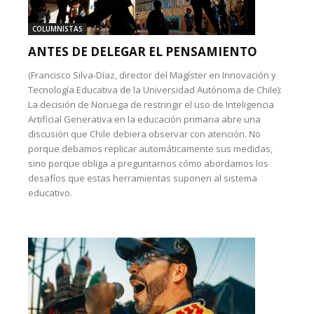
COLUMNISTAS
ANTES DE DELEGAR EL PENSAMIENTO
(Francisco Silva-Díaz, director del Magíster en Innovación y
Tecnología Educativa de la Universidad Autónoma de Chile):
La decisión de Noruega de restringir el uso de Inteligencia
Artificial Generativa en la educación primaria abre una
discusión que Chile debiera observar con atención. No
porque debamos replicar automáticamente sus medidas,
sino porque obliga a preguntarnos cómo abordamos los
desafíos que estas herramientas suponen al sistema
educativo.