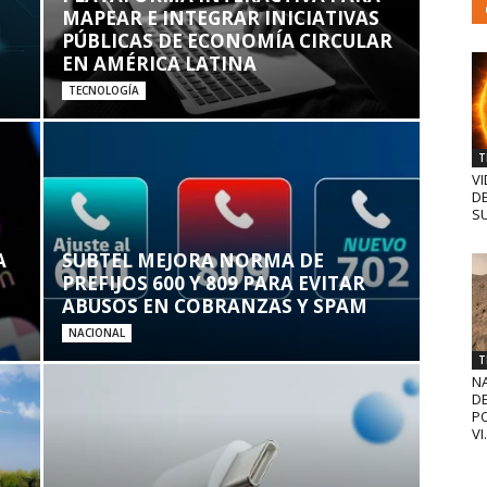
MAPEAR E INTEGRAR INICIATIVAS
PÚBLICAS DE ECONOMÍA CIRCULAR
EN AMÉRICA LATINA
TECNOLOGÍA
T
VI
D
SU
A
SUBTEL MEJORA NORMA DE
PREFIJOS 600 Y 809 PARA EVITAR
ABUSOS EN COBRANZAS Y SPAM
NACIONAL
T
N
D
PO
VI.