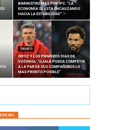
BIMINISTRO MAS POR IPC: “LA
NES
ECONOMÍA SE ESTÁ ENCAUZANDO
HACIA LA ESTABILIDAD”
TRIUNFO
ORTIZ Y LOS PRIMEROS DÍAS DE
VOZINHA: “OJALÁ PUEDA COMPETIR
IOS
A LA PAR DE SUS COMPAÑEROS LO
MÁS PRONTO POSIBLE”
SOCIAL