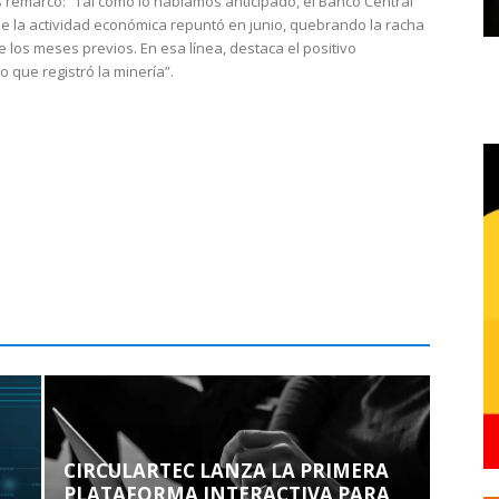
 remarcó: “Tal como lo habíamos anticipado, el Banco Central
e la actividad económica repuntó en junio, quebrando la racha
e los meses previos. En esa línea, destaca el positivo
que registró la minería”.
CIRCULARTEC LANZA LA PRIMERA
PLATAFORMA INTERACTIVA PARA