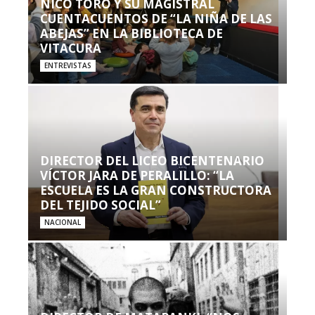
NICO TORO Y SU MAGISTRAL
CUENTACUENTOS DE “LA NIÑA DE LAS
ABEJAS” EN LA BIBLIOTECA DE
VITACURA
ENTREVISTAS
DIRECTOR DEL LICEO BICENTENARIO
VÍCTOR JARA DE PERALILLO: “LA
ESCUELA ES LA GRAN CONSTRUCTORA
DEL TEJIDO SOCIAL”
NACIONAL