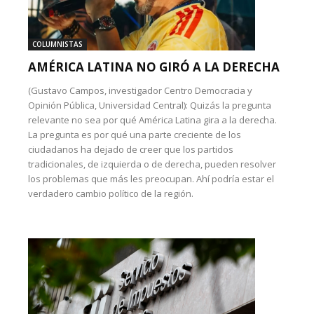
COLUMNISTAS
AMÉRICA LATINA NO GIRÓ A LA DERECHA
(Gustavo Campos, investigador Centro Democracia y
Opinión Pública, Universidad Central): Quizás la pregunta
relevante no sea por qué América Latina gira a la derecha.
La pregunta es por qué una parte creciente de los
ciudadanos ha dejado de creer que los partidos
tradicionales, de izquierda o de derecha, pueden resolver
los problemas que más les preocupan. Ahí podría estar el
verdadero cambio político de la región.