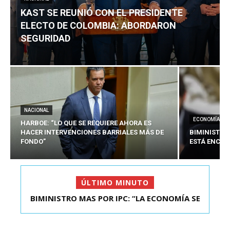
KAST SE REUNIÓ CON EL PRESIDENTE
ELECTO DE COLOMBIA: ABORDARON
SEGURIDAD
NACIONAL
ECONOMÍA
HARBOE: “LO QUE SE REQUIERE AHORA ES
HACER INTERVENCIONES BARRIALES MÁS DE
BIMINISTRO
FONDO”
ESTÁ ENCAU
ÚLTIMO MINUTO
BIMINISTRO MAS POR IPC: “LA ECONOMÍA SE
KAST SE REUNIÓ CON EL PRESIDENTE ELECTO DE
ESTÁ ENC...
COLOMBIA: A...