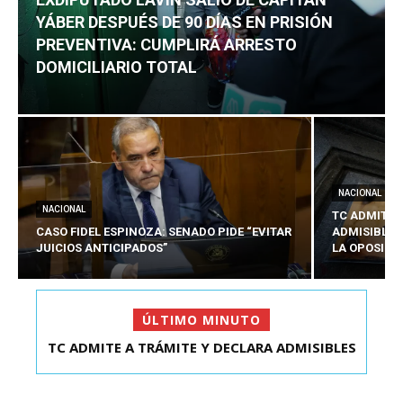
YÁBER DESPUÉS DE 90 DÍAS EN PRISIÓN
PREVENTIVA: CUMPLIRÁ ARRESTO
DOMICILIARIO TOTAL
NACIONAL
NACIONAL
TC ADMITE 
CASO FIDEL ESPINOZA: SENADO PIDE “EVITAR
ADMISIBLES
JUICIOS ANTICIPADOS”
LA OPOSICI
ÚLTIMO MINUTO
TC ADMITE A TRÁMITE Y DECLARA ADMISIBLES
EXDIPUTADO LAVÍN SALIÓ DE CAPITÁN YÁBER
LOS TRES REQU...
DESPUÉS DE 90 ...