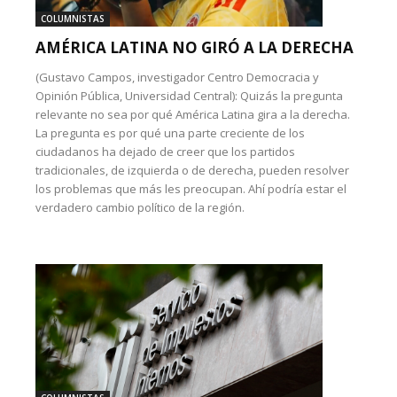
COLUMNISTAS
AMÉRICA LATINA NO GIRÓ A LA DERECHA
(Gustavo Campos, investigador Centro Democracia y
Opinión Pública, Universidad Central): Quizás la pregunta
relevante no sea por qué América Latina gira a la derecha.
La pregunta es por qué una parte creciente de los
ciudadanos ha dejado de creer que los partidos
tradicionales, de izquierda o de derecha, pueden resolver
los problemas que más les preocupan. Ahí podría estar el
verdadero cambio político de la región.