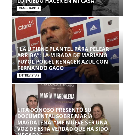
LO PUEDO HACER EN MI CASA’”
VANGUARDIA
“LA U TIENE PLANTEL PARA PELEAR
ARRIBA”: LA MIRADA DE MARIANO
PUYOL POR EL RENACER AZUL CON
FERNANDO GAGO
ENTREVISTAS
LITA DONOSO PRESENTÓ SU
DOCUMENTAL SOBRE MARÍA
MAGDALENA: “ME MUEVE SER UNA
VOZ DE ESTA VERDAD QUE HA SIDO