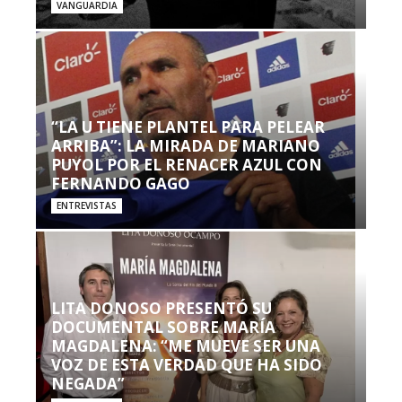
VANGUARDIA
“LA U TIENE PLANTEL PARA PELEAR
ARRIBA”: LA MIRADA DE MARIANO
PUYOL POR EL RENACER AZUL CON
FERNANDO GAGO
ENTREVISTAS
LITA DONOSO PRESENTÓ SU
DOCUMENTAL SOBRE MARÍA
MAGDALENA: “ME MUEVE SER UNA
VOZ DE ESTA VERDAD QUE HA SIDO
NEGADA”