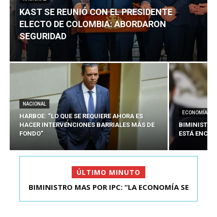
KAST SE REUNIÓ CON EL PRESIDENTE
ELECTO DE COLOMBIA: ABORDARON
SEGURIDAD
NACIONAL
ECONOMÍA
HARBOE: “LO QUE SE REQUIERE AHORA ES
HACER INTERVENCIONES BARRIALES MÁS DE
BIMINISTRO
FONDO”
ESTÁ ENCAU
ÚLTIMO MINUTO
BIMINISTRO MAS POR IPC: “LA ECONOMÍA SE
KAST SE REUNIÓ CON EL PRESIDENTE ELECTO DE
ESTÁ ENC...
COLOMBIA: A...