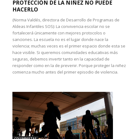
PROTECCIÓN DE LA NIÑEZ NO PUEDE
HACERLO
(Norma Valdés, directora de Desarrollo de Programas de
Aldeas Infantiles SOS): La convivencia escolar no se
fortalecerá únicamente con mejores protocolos o
sanciones. La escuela no es el lugar donde nace la
violencia; muchas veces es el primer espacio donde esta se
hace visible. Si queremos comunidades educativas más
seguras, debemos invertir tanto en la capacidad de
responder como en la de prevenir. Porque proteger la niñez
comienza mucho antes del primer episodio de violencia.
COLUMNISTAS