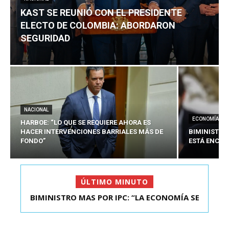
KAST SE REUNIÓ CON EL PRESIDENTE
ELECTO DE COLOMBIA: ABORDARON
SEGURIDAD
NACIONAL
ECONOMÍA
HARBOE: “LO QUE SE REQUIERE AHORA ES
HACER INTERVENCIONES BARRIALES MÁS DE
BIMINISTRO
FONDO”
ESTÁ ENCAU
ÚLTIMO MINUTO
BIMINISTRO MAS POR IPC: “LA ECONOMÍA SE
KAST SE REUNIÓ CON EL PRESIDENTE ELECTO DE
ESTÁ ENC...
COLOMBIA: A...