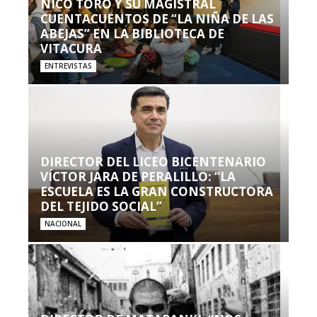
NICO TORO Y SU MAGISTRAL
CUENTACUENTOS DE “LA NIÑA DE LAS
ABEJAS” EN LA BIBLIOTECA DE
VITACURA
ENTREVISTAS
DIRECTOR DEL LICEO BICENTENARIO
VÍCTOR JARA DE PERALILLO: “LA
ESCUELA ES LA GRAN CONSTRUCTORA
DEL TEJIDO SOCIAL”
NACIONAL