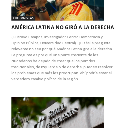
COLUMNISTAS
AMÉRICA LATINA NO GIRÓ A LA DERECHA
(Gustavo Campos, investigador Centro Democracia y
Opinión Pública, Universidad Central): Quizás la pregunta
relevante no sea por qué América Latina gira a la derecha.
La pregunta es por qué una parte creciente de los
ciudadanos ha dejado de creer que los partidos
tradicionales, de izquierda o de derecha, pueden resolver
los problemas que más les preocupan. Ahí podría estar el
verdadero cambio político de la región.