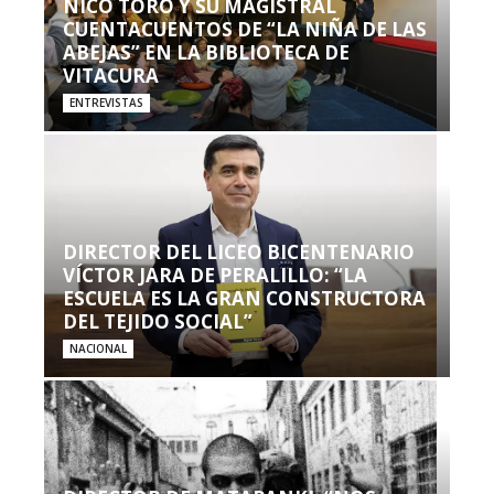
NICO TORO Y SU MAGISTRAL
CUENTACUENTOS DE “LA NIÑA DE LAS
ABEJAS” EN LA BIBLIOTECA DE
VITACURA
ENTREVISTAS
DIRECTOR DEL LICEO BICENTENARIO
VÍCTOR JARA DE PERALILLO: “LA
ESCUELA ES LA GRAN CONSTRUCTORA
DEL TEJIDO SOCIAL”
NACIONAL