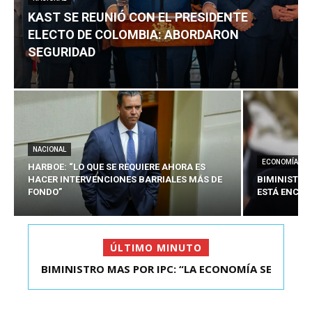
KAST SE REUNIÓ CON EL PRESIDENTE
ELECTO DE COLOMBIA: ABORDARON
SEGURIDAD
NACIONAL
ECONOMÍA
HARBOE: “LO QUE SE REQUIERE AHORA ES
HACER INTERVENCIONES BARRIALES MÁS DE
BIMINISTRO
FONDO”
ESTÁ ENCAU
ÚLTIMO MINUTO
BIMINISTRO MAS POR IPC: “LA ECONOMÍA SE
KAST SE REUNIÓ CON EL PRESIDENTE ELECTO DE
ESTÁ ENC...
COLOMBIA: A...