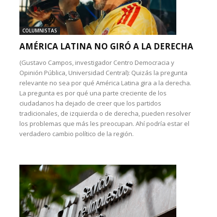
COLUMNISTAS
AMÉRICA LATINA NO GIRÓ A LA DERECHA
(Gustavo Campos, investigador Centro Democracia y
Opinión Pública, Universidad Central): Quizás la pregunta
relevante no sea por qué América Latina gira a la derecha.
La pregunta es por qué una parte creciente de los
ciudadanos ha dejado de creer que los partidos
tradicionales, de izquierda o de derecha, pueden resolver
los problemas que más les preocupan. Ahí podría estar el
verdadero cambio político de la región.