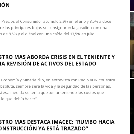
IÓN
de Precios al Consumidor acumuló 2,9% en el año y 3,5% a doce
re las principales bajas se consignaron la gasolina con una
 de 8,5% y el diésel con una caída del 13,5% en julio.
STRO MAS ABORDA CRISIS EN EL TENIENTE Y
A REVISIÓN DE ACTIVOS DEL ESTADO
de Economía y Minería dijo, en entrevista con Radio ADN, “nuestra
absoluta, siempre será la vida y la seguridad de las personas.
si esa medida se tenía que tomar teniendo los costos que
 lo que debía hacer”.
STRO MAS DESTACA IMACEC: “RUMBO HACIA
ONSTRUCCIÓN YA ESTÁ TRAZADO”