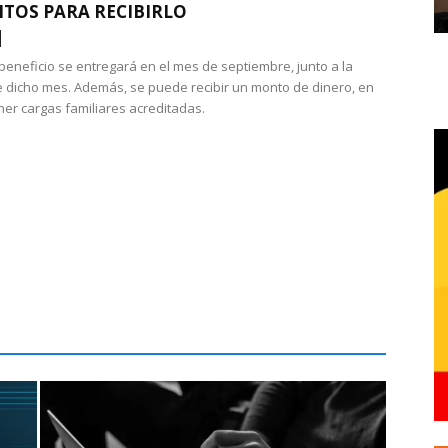
ITOS PARA RECIBIRLO
 beneficio se entregará en el mes de septiembre, junto a la
 dicho mes. Además, se puede recibir un monto de dinero, en
ner cargas familiares acreditadas.