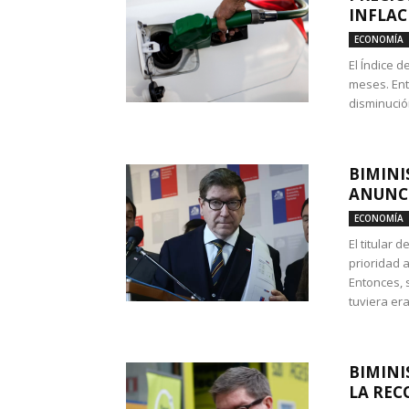
INFLAC
ECONOMÍA
El Índice 
meses. Ent
disminución
BIMINI
ANUNCI
ECONOMÍA
El titular 
prioridad 
Entonces, 
tuviera era
BIMINI
LA REC