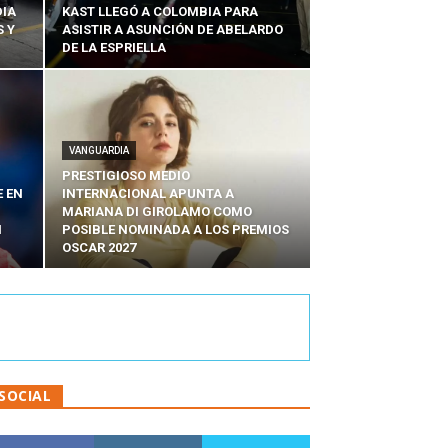
DIA
KAST LLEGÓ A COLOMBIA PARA
 Y
ASISTIR A ASUNCIÓN DE ABELARDO
DE LA ESPRIELLA
VANGUARDIA
PRESTIGIOSO MEDIO
E EN
INTERNACIONAL APUNTA A
MARIANA DI GIROLAMO COMO
N
POSIBLE NOMINADA A LOS PREMIOS
OSCAR 2027
SOCIAL