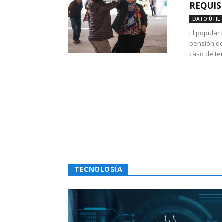
REQUIS
DATO ÚTIL
El popular
pensión de
caso de te
TECNOLOGÍA