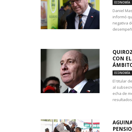
ECONOMÍA
Daniel Mas
informó qu
negativa d
desempeño 
QUIROZ
CON EL
ÁMBITO
ECONOMÍA
El titular
al subsecr
echa de me
resultados
AGUINA
PENSIO