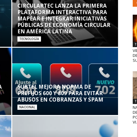
CIRCULARTEC LANZA LA PRIMERA
PLATAFORMA INTERACTIVA PARA
MAPEAR E INTEGRAR INICIATIVAS
PÚBLICAS DE ECONOMÍA CIRCULAR
EN AMÉRICA LATINA
TECNOLOGÍA
T
VI
D
SU
A
SUBTEL MEJORA NORMA DE
PREFIJOS 600 Y 809 PARA EVITAR
ABUSOS EN COBRANZAS Y SPAM
T
N
NACIONAL
D
PO
VI.