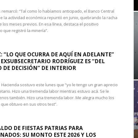
 remarcó: “Tal como lo habíamos anticipado, el Banco Central
e la actividad económica repuntó en junio, quebrando la racha
e los meses previos. En esa línea, destaca el positivo
que registró la minería”.
: “LO QUE OCURRA DE AQUÍ EN ADELANTE”
 EXSUBSECRETARIO RODRÍGUEZ ES “DEL
 DE DECISIÓN” DE INTERIOR
 de Hacienda sostuvo este lunes que “yo le tengo un gran aprecio
etario. Hizo una tremenda labor mientras estuvo acá. Se le
nos también. Hizo una tremenda labor. Me alegra mucho los
 que obtuvo en sus otros test”.
LDO DE FIESTAS PATRIAS PARA
NADOS: SU MONTO ESTE 2026 Y LOS