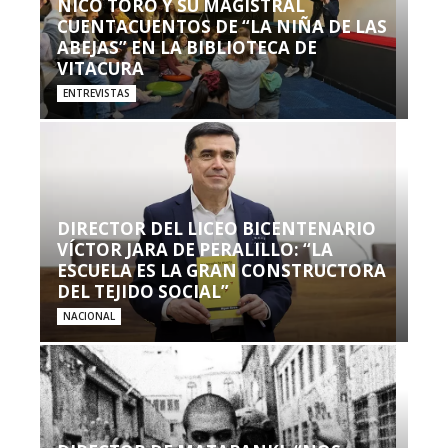
NICO TORO Y SU MAGISTRAL
CUENTACUENTOS DE “LA NIÑA DE LAS
ABEJAS” EN LA BIBLIOTECA DE
VITACURA
ENTREVISTAS
DIRECTOR DEL LICEO BICENTENARIO
VÍCTOR JARA DE PERALILLO: “LA
ESCUELA ES LA GRAN CONSTRUCTORA
DEL TEJIDO SOCIAL”
NACIONAL