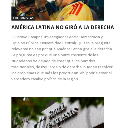
COLUMNISTAS
AMÉRICA LATINA NO GIRÓ A LA DERECHA
(Gustavo Campos, investigador Centro Democracia y
Opinión Pública, Universidad Central): Quizás la pregunta
relevante no sea por qué América Latina gira a la derecha.
La pregunta es por qué una parte creciente de los
ciudadanos ha dejado de creer que los partidos
tradicionales, de izquierda o de derecha, pueden resolver
los problemas que más les preocupan. Ahí podría estar el
verdadero cambio político de la región.