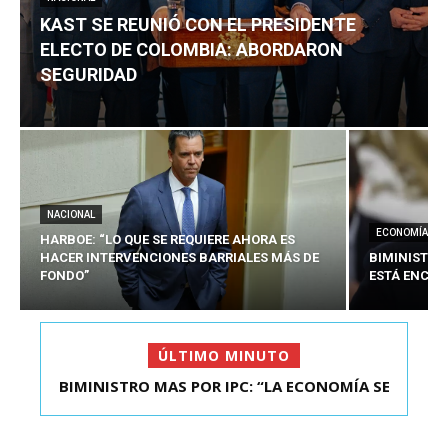
KAST SE REUNIÓ CON EL PRESIDENTE
ELECTO DE COLOMBIA: ABORDARON
SEGURIDAD
NACIONAL
ECONOMÍA
HARBOE: “LO QUE SE REQUIERE AHORA ES
HACER INTERVENCIONES BARRIALES MÁS DE
BIMINISTRO
FONDO”
ESTÁ ENCAU
ÚLTIMO MINUTO
BIMINISTRO MAS POR IPC: “LA ECONOMÍA SE
KAST SE REUNIÓ CON EL PRESIDENTE ELECTO DE
ESTÁ ENC...
COLOMBIA: A...