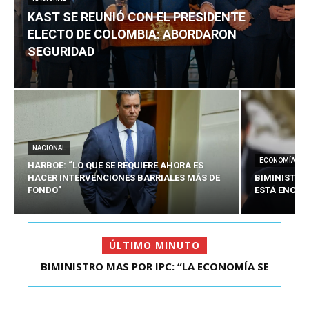
KAST SE REUNIÓ CON EL PRESIDENTE
ELECTO DE COLOMBIA: ABORDARON
SEGURIDAD
NACIONAL
ECONOMÍA
HARBOE: “LO QUE SE REQUIERE AHORA ES
HACER INTERVENCIONES BARRIALES MÁS DE
BIMINISTRO
FONDO”
ESTÁ ENCAU
ÚLTIMO MINUTO
BIMINISTRO MAS POR IPC: “LA ECONOMÍA SE
KAST SE REUNIÓ CON EL PRESIDENTE ELECTO DE
ESTÁ ENC...
COLOMBIA: A...