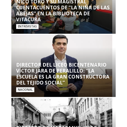
NICO TORO Y SU MAGISTRAL
CUENTACUENTOS DE “LA NIÑA DE LAS
ABEJAS” EN LA BIBLIOTECA DE
VITACURA
ENTREVISTAS
DIRECTOR DEL LICEO BICENTENARIO
VÍCTOR JARA DE PERALILLO: “LA
ESCUELA ES LA GRAN CONSTRUCTORA
DEL TEJIDO SOCIAL”
NACIONAL