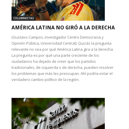
COLUMNISTAS
AMÉRICA LATINA NO GIRÓ A LA DERECHA
(Gustavo Campos, investigador Centro Democracia y
Opinión Pública, Universidad Central): Quizás la pregunta
relevante no sea por qué América Latina gira a la derecha.
La pregunta es por qué una parte creciente de los
ciudadanos ha dejado de creer que los partidos
tradicionales, de izquierda o de derecha, pueden resolver
los problemas que más les preocupan. Ahí podría estar el
verdadero cambio político de la región.